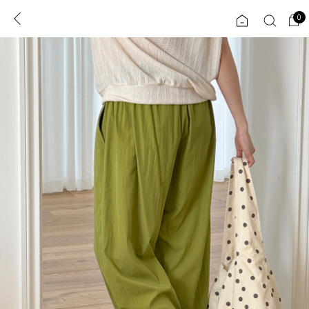
0
0
1초 회원가입
로그인
ENG
TW
콘텐츠
리뷰 & 혜택
플러스핏
회원혜택
입
JP
CATEGORY
COMMUNITY
도착보장⚡
ALL
인플루언서 pick!
익스클루시브
신상 5%
아우터
베스트
티셔츠
MADE
니트