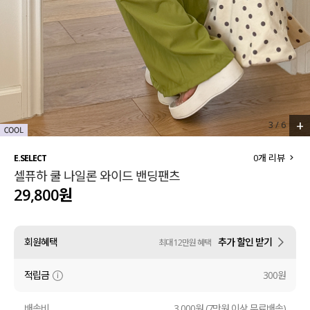
세트할인 ~30%
블라우스
하객룩
원피스
살안타템
팬츠
110사이즈
스커트
+
3
/
6
플러스핏
액티브웨어
0
개 리뷰
E.SELECT
셀퓨하 쿨 나일론 와이드 밴딩팬츠
티셔츠
언더웨어
29,800원
팬츠
ACC
회원혜택
추가 할인 받기
최대 12만원 혜택
셔츠
적립금
300원
원피스
니트
배송비
3,000원 (7만원 이상 무료배송)