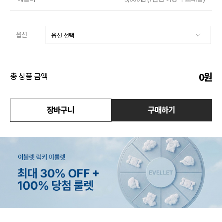
액티브
옵션
아우터
스커트
0
원
총 상품 금액
언더웨어/파자마
코디템
장바구니
구매하기
FIT ZOOM