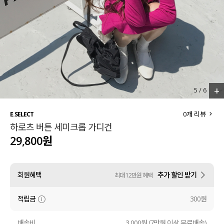
세트할인 ~30%
블라우스
하객룩
원피스
살안타템
팬츠
110사이즈
스커트
+
5
/
6
플러스핏
액티브웨어
0
개 리뷰
E.SELECT
하로츠 버튼 세미크롭 가디건
티셔츠
언더웨어
29,800원
팬츠
ACC
회원혜택
추가 할인 받기
최대 12만원 혜택
셔츠
적립금
300원
원피스
니트
배송비
3,000원 (7만원 이상 무료배송)