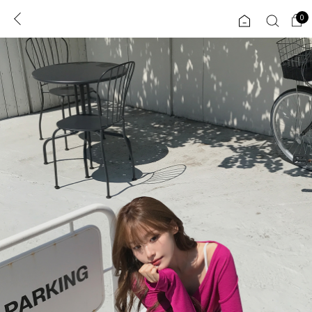
0
0
1초 회원가입
로그인
ENG
TW
콘텐츠
리뷰 & 혜택
플러스핏
회원혜택
입
JP
CATEGORY
COMMUNITY
도착보장⚡
ALL
인플루언서 pick!
익스클루시브
신상 5%
아우터
베스트
티셔츠
MADE
니트