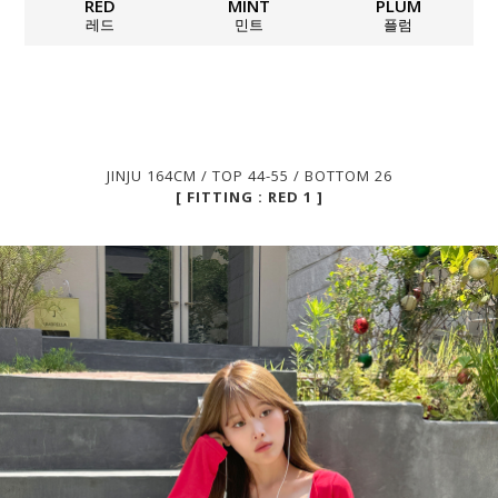
RED
MINT
PLUM
레드
민트
플럼
JINJU 164CM / TOP 44-55 / BOTTOM 26
[ FITTING : RED 1 ]