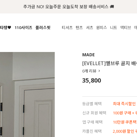
첫구매 한정 인기상품 100원~
타템🧡
110사이즈
플러스핏
티셔츠
팬츠
셔츠
원피스
니트
액티브
체보기
전체보기
전체보기
전체보기
전체보기
전체보기
전체보기
전체보기
전체보기
전
시/나시
MADE
아우터
티셔츠
쿨팬츠
신상
MADE
MADE
MADE
MADE
라우스/티셔츠
상의
상의
롱티셔츠
일상팬츠
셔츠
신상
썸머 니트
애슬레져
[EVELLET]멜브루 골지
름니트
하의
하의
티블라우스
데님
뷔스티에
미니
가디건·집업
스윔웨어
점
0
개 리뷰
스/팬츠
원피스
원피스
맨투맨/후디
코튼
블라우스
미디/롱
니트웨어
ETC
35,800
원피스
액티브웨어
폴라
슬랙스
뷔스티에/레이어드
오버핏 니트
세트
ETC
민소매/나시
숏츠
하객룩
데일리 니트
크롭
트레이닝
페스티벌/바캉스
등급별 혜택
최대 즉시할인 8
반팔
밴딩팬츠
셀프웨딩
신규 회원 혜택
100원 구매 +
긴팔
길이별
앱 구매 혜택
10만원 쿠폰팩
38INCH~
카플친 혜택
2,000원 할인