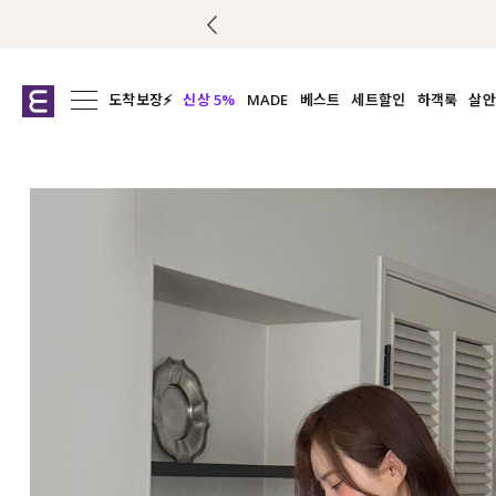
도착보장⚡
신상 5%
MADE
베스트
세트할인
하객룩
살안
전체보기
전체보기
전체보기
전
익스클루시브
코디세트
상의
캡나
아우터
1&1
하의
셔츠/블
티셔츠
여름코디추천
원피스
여
니트
슬랙
블라우스
원피스
팬츠
스커트
액티브웨어
언더웨어
ACC