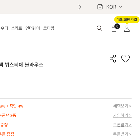
KOR
1초 회원가입
0
아우터
스커트
언더웨어
코디템
체보기
전체보기
전체보기
전체보기
로그인
가디건
롱
보정웨어
MADE
회원가입
자켓
데님
브라
신상
마이페이지
 배색 뷔스티에 블라우스
퍼/집업
린넨
팬티
벨트
코트
미니/미디
인견
슈즈
패딩
팬츠 스커트
나시/속바지
백
파자마
쥬얼리
ETC
액세서리
% + 적립 4%
혜택보기 >
세트
양말/스타킹
 쿠폰팩 3종
가입하기 >
세트
 증정
쿠폰받기 >
 쿠폰 증정
쿠폰받기 >