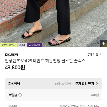
세트할인 ~30%
블라우스
하객룩
원피스
살안타템
팬츠
110사이즈
스커트
+
3
/
6
플러스핏
액티브웨어
0
개 리뷰
EXCLUSIVE
일상팬츠 Vol.28 테인드 히든밴딩 쿨스판 슬랙스
티셔츠
언더웨어
43,800원
팬츠
ACC
회원혜택
추가 할인 받기
최대 12만원 혜택
셔츠
적립금
440원
원피스
니트
배송비
3,000원 (7만원 이상 무료배송)