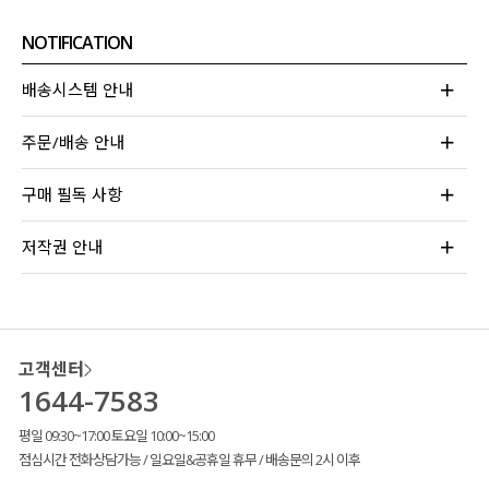
NOTIFICATION
배송시스템 안내
주문/배송 안내
무더운 여름에도
시원하고 편안하게
구매 필독 사항
입기 좋은 슬랙스를 제작
했는데요.
저작권 안내
고객님들의 아낌없는 사랑과 극찬이
끊이지 않아 자신 있게 추천드리는 아이템이라
눈여겨보시면 좋을 것 같아요!
고객센터
1644-7583
평일 09:30~17:00 토요일 10:00~15:00
점심시간 전화상담가능 / 일요일&공휴일 휴무 / 배송문의 2시 이후