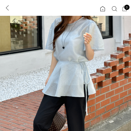
0
0
1초 회원가입
로그인
ENG
TW
콘텐츠
리뷰 & 혜택
플러스핏
회원혜택
입
JP
CATEGORY
COMMUNITY
도착보장⚡
ALL
인플루언서 pick!
익스클루시브
신상 5%
아우터
베스트
티셔츠
MADE
니트