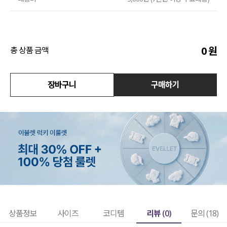
액티브
아우터
0
원
총 상품 금액
스커트
장바구니
구매하기
언더웨어/파자마
코디템
FIT ZOOM
리뷰 (
0
)
상품정보
사이즈
코디템
문의 (18)