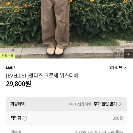
세트할인 ~30%
블라우스
하객룩
원피스
살안타템
팬츠
110사이즈
스커트
+
6
/
6
플러스핏
액티브웨어
0
개 리뷰
MADE
[EVELLET]엔티즈 크로셰 뷔스티에
티셔츠
언더웨어
29,800원
팬츠
ACC
회원혜택
추가 할인 받기
최대 12만원 혜택
셔츠
적립금
300원
원피스
니트
배송비
3,000원 (7만원 이상 무료배송)