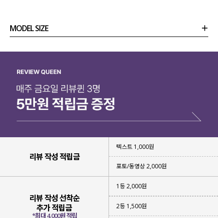
MODEL SIZE
상품정보
사이즈
코디템
리뷰 (
0
)
문의 (4)
텍스트 1,000원
리뷰 작성 적립금
포토/동영상 2,000원
섬세하게
조절 가능한
1등 2,000원
스트랩 디테일
을 넣어 주었는데요.
리뷰 작성 선착순
2등 1,500원
추가 적립금
내 몸에 맞게 또는 원하는 핏에 맞게
*최대 4,000원 적립
자유롭게 연출 가능 해요!