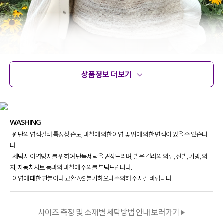
상품정보 더보기
상품정보
사이즈
코디템
문의 (4)
리뷰
WASHING
- 원단의 염색컬러 특성상 습도, 마찰에 의한 이염 및 땀에 의한 변색이 있을 수 있습니
다.
여름 무드기 물씬 풍겨지는
- 세탁시 이염방지를 위하여 단독세탁을 권장드리며, 밝은 컬러의 의류, 신발, 가방, 의
매력적인 뷔스티에를 제작
했어요.
자, 자동차시트 등과의 마찰에 주의를 부탁드립니다.
- 이염에 대한 환불이나 교환 A/S 불가하오니 주의해 주시길 바랍니다.
원단 자체만으로도 포인트
가 되어 줘
답답함 없이 시원하게 입어지는 아이템이라
눈여겨보시면 좋을 것 같아요~!
사이즈 측정 및 소재별 세탁방법 안내 보러가기