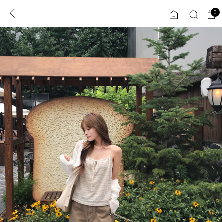
0
0
1초 회원가입
로그인
ENG
TW
콘텐츠
리뷰 & 혜택
플러스핏
회원혜택
입
JP
CATEGORY
COMMUNITY
도착보장⚡
ALL
인플루언서 pick!
익스클루시브
신상 5%
아우터
베스트
티셔츠
MADE
니트