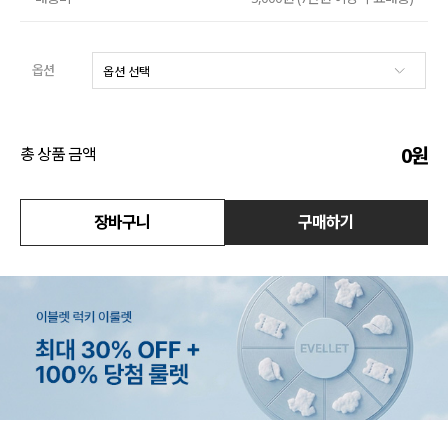
수영복
옵션
아우터
스커트
0
원
총 상품 금액
언더웨어/파자마
코디템
장바구니
구매하기
FIT ZOOM