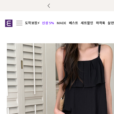
도착보장⚡
신상 5%
MADE
베스트
세트할인
하객룩
살안
전체보기
전체보기
전체보기
전
익스클루시브
코디세트
상의
캡나
아우터
1&1
하의
셔츠/블
티셔츠
여름코디추천
원피스
여
니트
슬랙
블라우스
원피스
팬츠
스커트
액티브웨어
언더웨어
ACC