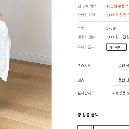
앱 구매 혜택
10만원 쿠폰팩
카플친 혜택
2,000원 할인
적립금
570원
배송비 안내
3,000원 (7
무이자할부
+
카드혜택
뷔스티에
팬츠
실시간재고
세트상품 
총 상품 금액