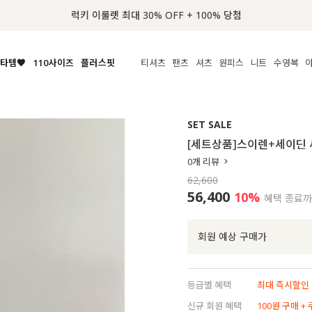
📢 8월 여름휴무 배송안내
타템🧡
110사이즈
플러스핏
티셔츠
팬츠
셔츠
원피스
니트
수영복
체보기
전체보기
전체보기
전체보기
전체보기
전체보기
전체보기
전체보기
전체보기
전
시/나시
MADE
아우터
티셔츠
쿨팬츠
신상
MADE
MADE
MADE
SET SALE
라우스/티셔츠
상의
상의
롱티셔츠
일상팬츠
셔츠
신상
썸머 니트
애슬레져
[세트상품]스이렌+세이딘
름니트
하의
하의
티블라우스
데님
뷔스티에
미니
가디건·집업
스윔웨어
점
0
개 리뷰
스/팬츠
원피스
원피스
맨투맨/후디
코튼
블라우스
미디/롱
니트웨어
ETC
62,600
원피스
액티브웨어
폴라
슬랙스
뷔스티에/레이어드
오버핏 니트
세트
56,400
10%
혜택 종료
ETC
민소매/나시
숏츠
하객룩
데일리 니트
크롭
트레이닝
페스티벌/바캉스
회원 예상 구매가
반팔
밴딩팬츠
셀프웨딩
긴팔
길이별
등급별 혜택
최대 즉시할인 8
38INCH~
신규 회원 혜택
100원 구매 +