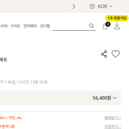
KOR
1초 회원가입
0
아우터
스커트
언더웨어
코디템
체보기
전체보기
전체보기
전체보기
로그인
가디건
롱
보정웨어
MADE
회원가입
자켓
데님
브라
신상
마이페이지
 세트
퍼/집업
린넨
팬티
벨트
코트
미니/미디
인견
슈즈
패딩
팬츠 스커트
나시/속바지
백
까지
146일 12시간 12분 58초
파자마
쥬얼리
ETC
액세서리
56,400
원
세트
양말/스타킹
세트
% + 적립 4%
혜택보기 >
 쿠폰팩 3종
가입하기 >