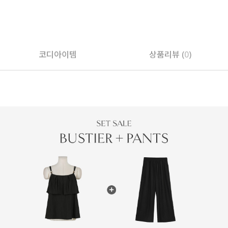
코디아이템
상품리뷰 (
0
)
페이코 ID로 페