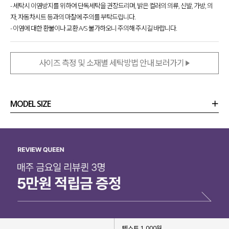
다양하게 스타일링하기 좋은
- 세탁시 이염방지를 위하여 단독세탁을 권장드리며, 밝은 컬러의 의류, 신발, 가방, 의
크로셰 롱 원피스를 제작
했는데요.
자, 자동차시트 등과의 마찰에 주의를 부탁드립니다.
- 이염에 대한 환불이나 교환 A/S 불가하오니 주의해 주시길 바랍니다.
뷔스티에 디자인으로
다양한 상의들과의 조합으로
활용도 높은 스타일링이 가능하구요.
사이즈 측정 및 소재별 세탁방법 안내 보러가기
여성스러운 실루엣과 편안한 무드를
동시에 느낄 수 있는 아이템이라
눈여겨보시면 좋을 것 같아요!
MODEL SIZE
상품정보
사이즈
코디템
리뷰 (
0
)
문의
텍스트 1,000원