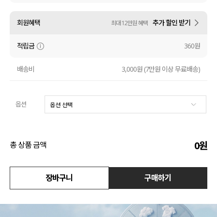
액티브
회원혜택
추가 할인 받기
최대 12만원 혜택
아우터
적립금
360원
스커트
배송비
3,000원 (7만원 이상 무료배송)
언더웨어/파자마
옵션
코디템
FIT ZOOM
0
원
총 상품 금액
장바구니
구매하기