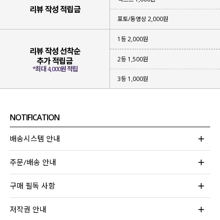
리뷰 작성 적립금
포토/동영상 2,000원
1등 2,000원
부담 없이 시원하게 입을 수 있도록
리뷰 작성 선착순
얇고 가벼운 원단
을 선택해 주었구요.
2등 1,500원
추가 적립금
*최대 4,000원 적립
섬세한 레이스 짜임의 크로셰 원단
이라
3등 1,000원
전체적으로 밋밋함 없이 내추럴하면서도
로맨틱하고, 고급스러운 무드가 완성된답니다!
NOTIFICATION
배송시스템 안내
주문/배송 안내
구매 필독 사항
저작권 안내