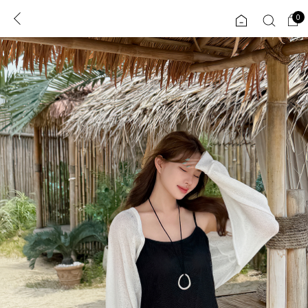
0
0
1초 회원가입
로그인
ENG
TW
콘텐츠
리뷰 & 혜택
플러스핏
회원혜택
입
JP
CATEGORY
COMMUNITY
도착보장⚡
ALL
인플루언서 pick!
익스클루시브
신상 5%
아우터
베스트
티셔츠
MADE
니트