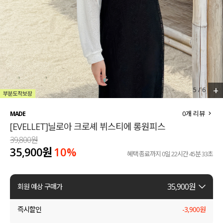
세트할인 ~30%
블라우스
하객룩
원피스
살안타템
팬츠
110사이즈
스커트
+
5
/
6
플러스핏
액티브웨어
0
개 리뷰
MADE
[EVELLET]닐로아 크로셰 뷔스티에 롱원피스
티셔츠
언더웨어
39,800원
35,900원
10%
팬츠
ACC
혜택 종료까지
0일 22시간 45분 33초
셔츠
35,900
원
회원 예상 구매가
원피스
즉시할인
-
3,900
원
니트