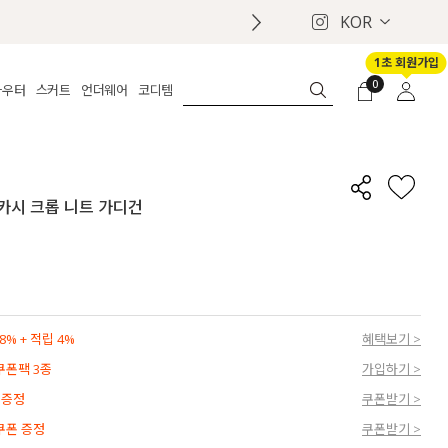
KOR
1초 회원가입
0
아우터
스커트
언더웨어
코디템
체보기
전체보기
전체보기
전체보기
로그인
가디건
롱
보정웨어
MADE
회원가입
자켓
데님
브라
신상
마이페이지
스카시 크롭 니트 가디건
퍼/집업
린넨
팬티
벨트
코트
미니/미디
인견
슈즈
패딩
팬츠 스커트
나시/속바지
백
파자마
쥬얼리
ETC
액세서리
% + 적립 4%
혜택보기 >
세트
양말/스타킹
 쿠폰팩 3종
가입하기 >
세트
 증정
쿠폰받기 >
 쿠폰 증정
쿠폰받기 >