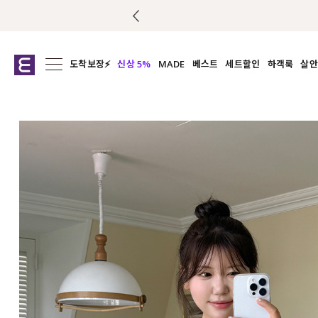
도착보장⚡
신상 5%
MADE
베스트
세트할인
하객룩
살안
전체보기
전체보기
전체보기
전
익스클루시브
코디세트
상의
캡나
아우터
1&1
하의
셔츠/블
티셔츠
여름코디추천
원피스
여
니트
슬랙
블라우스
원피스
팬츠
스커트
액티브웨어
언더웨어
ACC