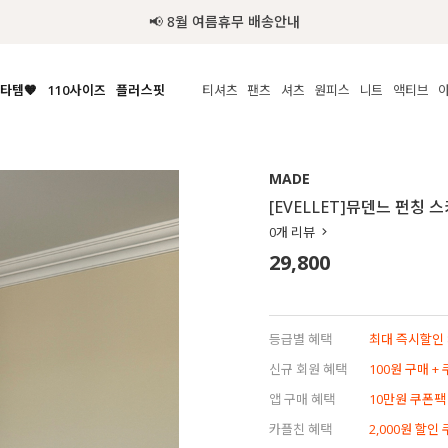
📢 8월 여름휴무 배송안내
타템🧡
110사이즈
플러스핏
티셔츠
팬츠
셔츠
원피스
니트
액티브
체보기
전체보기
전체보기
전체보기
전체보기
전체보기
전체보기
전체보기
전체보기
전
시/나시
MADE
아우터
티셔츠
쿨팬츠
신상
MADE
MADE
MADE
MADE
라우스/티셔츠
상의
상의
롱티셔츠
일상팬츠
셔츠
신상
썸머 니트
애슬레져
[EVELLET]뮤덴느 펀칭 
름니트
하의
하의
티블라우스
데님
뷔스티에
미니
가디건·집업
스윔웨어
점
0
개 리뷰
스/팬츠
원피스
원피스
맨투맨/후디
코튼
블라우스
미디/롱
니트웨어
ETC
29,800
원피스
액티브웨어
폴라
슬랙스
뷔스티에/레이어드
오버핏 니트
세트
ETC
민소매/나시
숏츠
하객룩
데일리 니트
크롭
트레이닝
페스티벌/바캉스
등급별 혜택
최대 즉시할인 8
반팔
밴딩팬츠
셀프웨딩
신규 회원 혜택
100원 구매 +
긴팔
길이별
앱 구매 혜택
10만원 쿠폰팩
38INCH~
카플친 혜택
2,000원 할인