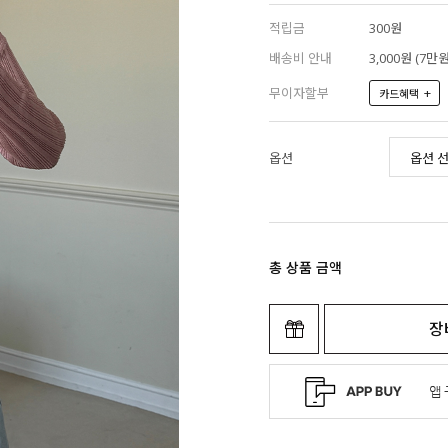
적립금
300원
배송비 안내
3,000원 (7
무이자할부
+
카드혜택
옵션
총 상품 금액
장