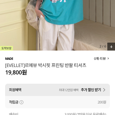
세트할인 ~30%
블라우스
하객룩
원피스
살안타템
팬츠
110사이즈
스커트
+
2
/
6
플러스핏
액티브웨어
0
개 리뷰
MADE
[EVELLET]르에뷰 박시핏 프린팅 반팔 티셔츠
티셔츠
언더웨어
19,800원
팬츠
ACC
회원혜택
추가 할인 받기
최대 12만원 혜택
셔츠
적립금
200원
원피스
니트
배송비
3,000원 (7만원 이상 무료배송)