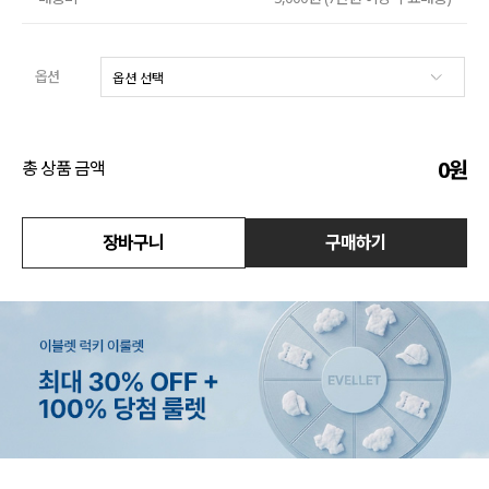
수영복
옵션
아우터
스커트
0
원
총 상품 금액
언더웨어/파자마
코디템
장바구니
구매하기
FIT ZOOM