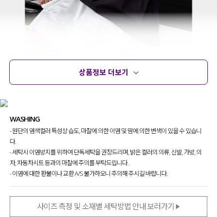
상품정보 더보기
상품정보
사이즈
코디템
문의
리뷰
WASHING
- 원단의 염색컬러 특성상 습도, 마찰에 의한 이염 및 땀에 의한 변색이 있을 수 있습니
티셔츠 한 장을 걸치더라도
확실한 포인트로
다.
스타일링의 완성도를 높이고
싶을 때
- 세탁시 이염방지를 위하여 단독세탁을 권장드리며, 밝은 컬러의 의류, 신발, 가방, 의
찾게 될 티셔츠를 제작했는데요.
자, 자동차시트 등과의 마찰에 주의를 부탁드립니다.
체형에 구애 없이 누구나
- 이염에 대한 환불이나 교환 A/S 불가하오니 주의해 주시길 바랍니다.
편안하게 입을 수 있어
데일리로 찾게 될
매력적인 티셔츠
를 소개할게요.
사이즈 측정 및 소재별 세탁방법 안내 보러가기