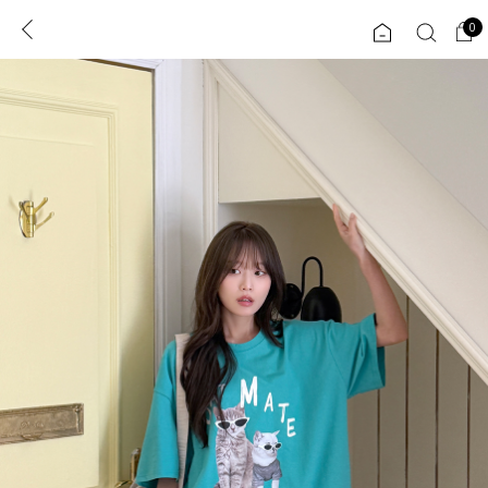
0
0
1초 회원가입
로그인
ENG
TW
콘텐츠
리뷰 & 혜택
플러스핏
회원혜택
입
JP
CATEGORY
COMMUNITY
도착보장⚡
ALL
인플루언서 pick!
익스클루시브
신상 5%
아우터
베스트
티셔츠
MADE
니트