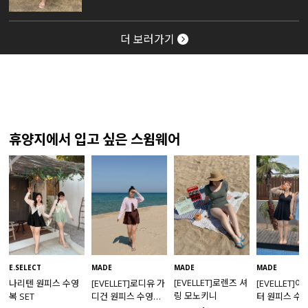
더 보러가기
휴양지에서 입고 싶은 스윔웨어
MADE
E.SELECT
MADE
MADE
[EVELLET]로렌즈 셔
나리텐 원피스 수영
[EVELLET]로디유 가
[EVELLET]
링 모노키니
복 SET
디건 원피스 수영복
터 원피스 수