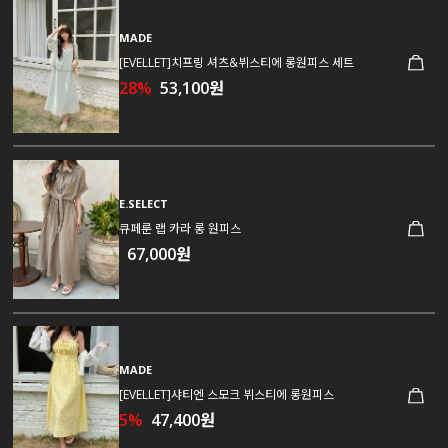
MADE
[EVELLET]치프링 셔츠&뷔스티에 롱원피스 세트
28%
53,100원
E.SELECT
큐페룬 랩 카라 롱 원피스
67,000원
MADE
[EVELLET]샤티엔 스모크 뷔스티에 롱원피스
5%
47,400원