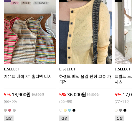
수영복
아우터
스커트
언더웨어/파자마
코디템
E.SELECT
E.SELECT
E.SELECT
케뮤프 배색 ST 홀터넥 나시
하셀드 배색 물결 펀칭 크롭 가
프렐트 도
FIT ZOOM
디건
셔츠
5%
18,900원
5%
36,000원
5%
17,
19,800원
37,800원
(66~99)
(66~99)
(77~110)