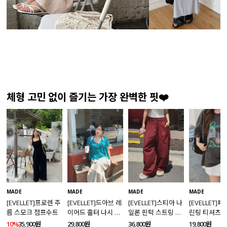
체형 고민 없이 즐기는 가장 완벽한 핏❤️
MADE
MADE
MADE
MADE
[EVELLET]프로렌 주
[EVELLET]드아브 레
[EVELLET]스티아 나
[EVELLET]
름 스모크 점프수트
이어드 홀터 나시 가
일론 핀턱 스트링 커
린팅 티셔츠
디건 티셔츠
브드 밴딩팬츠
10%
35,900원
29,800원
36,800원
19,800원