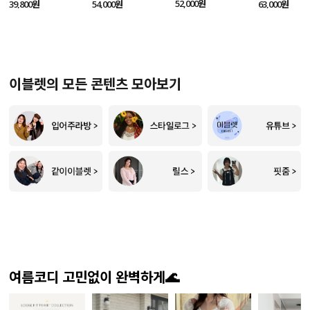
SET
52,000원
39,800원
54,000원
63,000원
이블렛의 모든 콘텐츠 모아보기
여름코디 고민없이 완벽하게🌊