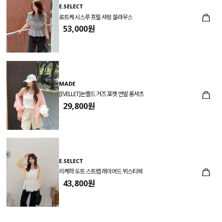
E.SELECT
로트케 시스루 프릴 셔링 블라우스
53,000원
MADE
[EVELLET]논벨드 거즈 포켓 언발 롱셔츠
29,800원
E.SELECT
리케하 도트 스트랩 레이어드 뷔스티에
43,800원