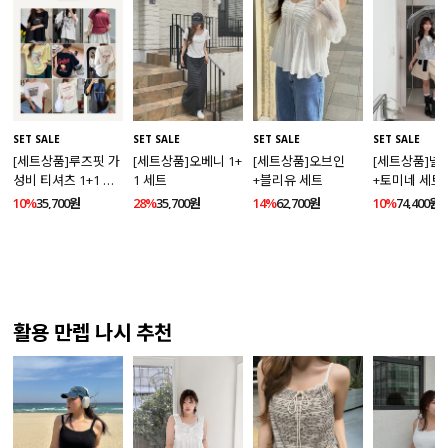
SET SALE
SET SALE
SET SALE
SET SALE
[세트상품]루즈핏 가
[세트상품]오베니 1+
[세트상품]오브인
[세트상품]넬
성비 티셔츠 1+1 세
1 세트
+블리유 세트
+토미네 세트
트
10%
35,700원
28%
35,700원
14%
62,700원
10%
74,400원
활용 만렙 나시 추천