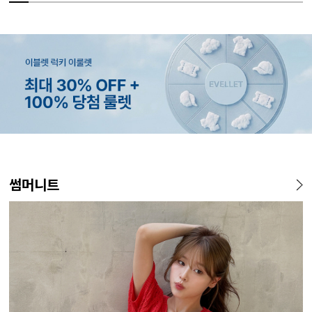
MADE
MADE
MADE
EXCLUSIVE
MADE
E.SELECT
MADE
EXCLUSIVE
MADE
E.SELECT
MADE
MADE
썸머니트
[EVELLET]커버핏 쿨메쉬 군
[CURVE]루이체 쿨 스판 리오
[EVELLET]로니헬 길이별 레
[EVELLET]오베루 쿨강연 스
[EVELLET]오브인 길이별 시
케뮤프 배색 ST 홀터넥 나시
[EVELLET]오베니 찰랑 맥시
일상팬츠 Vol.28 테인드 히든
[EVELL
클로티 시
[EVELL
[EVELL
살 보정 4.5부 밴딩팬츠
셀 와이드 부츠컷 데님팬츠
이온스판 끈 나시
판 슬랙스
스루 니트 가디건
스커트
밴딩 쿨스판 슬랙스
살 보정 
직 티셔츠
밴딩팬츠
5%
20%
26,800원
34,800원
56,100원
9,900원
10%
5%
20%
43,800원
18,900원
29,800원
19,800원
15%
32,800
22,800
19,800
14
59,000원
12,400원
19,800원
33,100원
24,700원
(28~38)
(30~38)
(66~110)
(28~38)
(66~110)
(66~99)
(28~38)
(30~37)
(28~38)
(77~110)
(66~110)
(28~42)