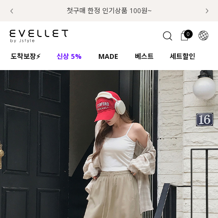
추가금 NO! 오늘주문 오늘도착 보장 배송서비스 🚚
럭키 이룰렛 최대 30% OFF + 100% 당첨
첫구매 한정 인기상품 100원~
📢 8월 여름휴무 배송안내
0
1초 회원가입
로그인
0
ENG
도착보장⚡
신상 5%
MADE
베스트
세트할인
하
TW
콘텐츠
리뷰 & 혜택
플러스핏
회원혜택
입
JP
CATEGORY
COMMUNITY
도착보장⚡
ALL
인플루언서 pick!
익스클루시브
신상 5%
아우터
베스트
티셔츠
MADE
니트