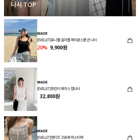
나시 TOP
MADE
[EVELLET]로니헬 길이별 레이온스판 끈 나시
20%
9,900원
MADE
[EVELLET]프린티 레이스 캡나시
32,800원
MADE
[EVELLET]엔티즈 크로셰 뷔스티에