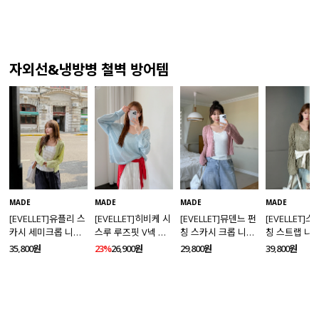
자외선&냉방병 철벽 방어템
MADE
MADE
MADE
MADE
[EVELLET]유플리 스
[EVELLET]히비케 시
[EVELLET]뮤덴느 펀
[EVELLET]
카시 세미크롭 니트
스루 루즈핏 V넥 니
칭 스카시 크롭 니트
칭 스트랩 니
가디건
트
가디건
35,800원
23%
26,900원
29,800원
39,800원