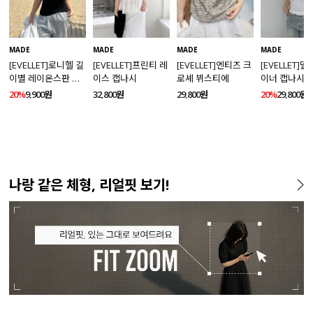
MADE
MADE
MADE
MADE
[EVELLET]로니헬 길
[EVELLET]프린티 레
[EVELLET]엔티즈 크
[EVELLET]
이별 레이온스판 끈
이스 캡나시
로셰 뷔스티에
이너 캡나시
나시
20%
9,900원
32,800원
29,800원
20%
29,800원
나랑 같은 체형, 리얼핏 보기!