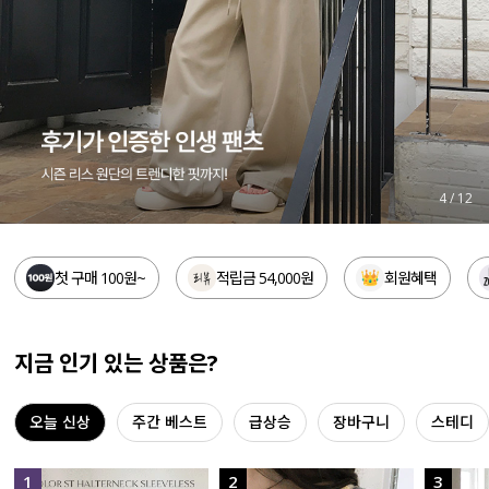
세트할인 ~30%
블라우스
하객룩
원피스
살안타템
팬츠
110사이즈
스커트
4
/
12
플러스핏
액티브웨어
첫 구매 100원~
적립금 54,000원
회원혜택
티셔츠
언더웨어
팬츠
ACC
지금 인기 있는 상품은?
셔츠
오늘 신상
주간 베스트
급상승
장바구니
스테디
원피스
니트