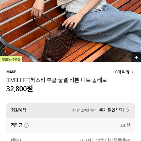
세트할인 ~30%
블라우스
하객룩
원피스
살안타템
팬츠
110사이즈
스커트
+
4
/
6
플러스핏
액티브웨어
0
개 리뷰
MADE
[EVELLET]헤즈티 부클 물결 리본 니트 볼레로
티셔츠
언더웨어
32,800원
팬츠
ACC
회원혜택
추가 할인 받기
최대 12만원 혜택
셔츠
적립금
330원
원피스
니트
배송비
3,000원 (7만원 이상 무료배송)