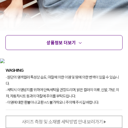
상품정보 더보기
상품정보
사이즈
코디템
문의
리뷰
나시 단독으로 입기 부담스러울 때
함께 매치하기 좋은 볼레로 디자인의
가디건을 찾으셨던 분들 많으셨죠?!
WASHING
- 원단의 염색컬러 특성상 습도, 마찰에 의한 이염 및 땀에 의한 변색이 있을 수 있습니
걸쳐 주기만 해도
여리여리하고
다.
사랑스러운 무드가 연출되는
디자인의
- 세탁시 이염방지를 위하여 단독세탁을 권장드리며, 밝은 컬러의 의류, 신발, 가방, 의
니트 볼레로
라 눈여겨보시면 좋을 것 같아요-!
자, 자동차시트 등과의 마찰에 주의를 부탁드립니다.
- 이염에 대한 환불이나 교환 A/S 불가하오니 주의해 주시길 바랍니다.
사이즈 측정 및 소재별 세탁방법 안내 보러가기