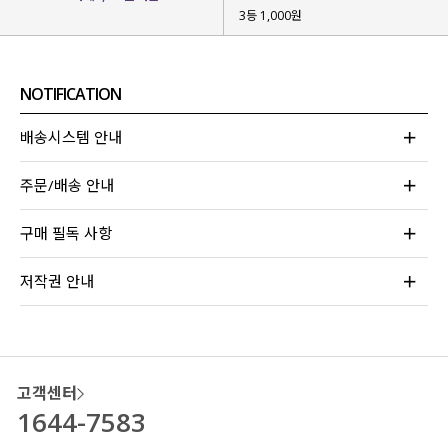
폴리와 아크릴 혼방 소재라
3등 1,000원
가벼운 무게감과 뛰어난 내구성
으로
오랜 시간 소장하기 좋아요.
피부에 달라붙지 않아
쾌적하고
NOTIFICATION
관리도 편해 부담 없어요-!
배송시스템 안내
주문/배송 안내
구매 필독 사항
저작권 안내
고객센터
1644-7583