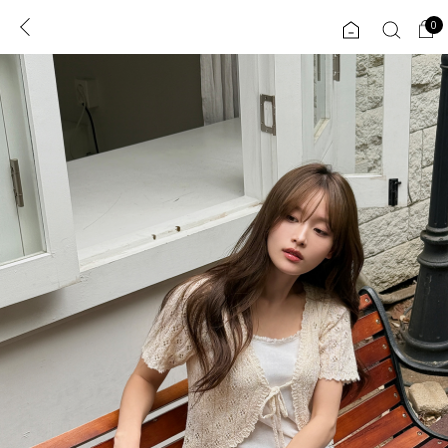
0
0
1초 회원가입
로그인
ENG
TW
콘텐츠
리뷰 & 혜택
플러스핏
회원혜택
입
JP
CATEGORY
COMMUNITY
도착보장⚡
ALL
인플루언서 pick!
익스클루시브
신상 5%
아우터
베스트
티셔츠
MADE
니트