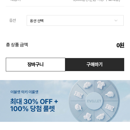
액티브
옵션
아우터
스커트
0
원
총 상품 금액
언더웨어/파자마
코디템
장바구니
구매하기
FIT ZOOM