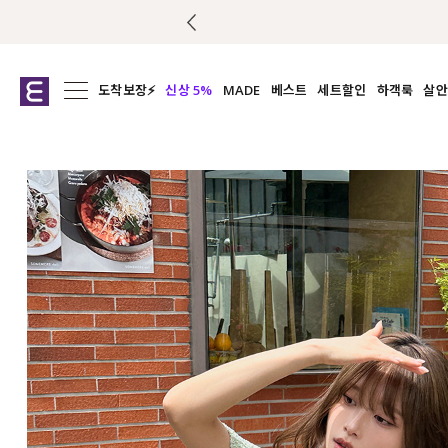
도착보장⚡
신상 5%
MADE
베스트
세트할인
하객룩
살안
전체보기
전체보기
전체보기
전
익스클루시브
코디세트
상의
캡나
아우터
1&1
하의
셔츠/블
티셔츠
여름코디추천
원피스
여
니트
슬랙
블라우스
원피스
팬츠
스커트
액티브웨어
언더웨어
ACC