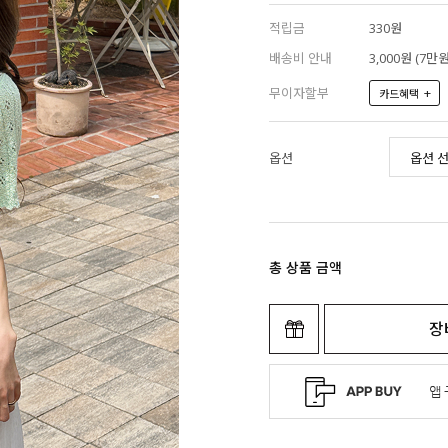
적립금
330원
배송비 안내
3,000원 (7
무이자할부
+
카드혜택
옵션
총 상품 금액
장