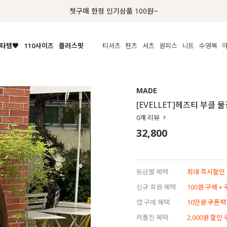
럭키 이룰렛 최대 30% OFF + 100% 당첨
타템🧡
110사이즈
플러스핏
티셔츠
팬츠
셔츠
원피스
니트
액티브
체보기
전체보기
전체보기
전체보기
전체보기
전체보기
전체보기
전체보기
전체보기
전
시/나시
MADE
아우터
티셔츠
쿨팬츠
신상
MADE
MADE
MADE
MADE
라우스/티셔츠
상의
상의
롱티셔츠
일상팬츠
셔츠
신상
썸머 니트
애슬레져
[EVELLET]헤즈티 부클 
름니트
하의
하의
티블라우스
데님
뷔스티에
미니
가디건·집업
스윔웨어
점
0
개 리뷰
스/팬츠
원피스
원피스
맨투맨/후디
코튼
블라우스
미디/롱
니트웨어
ETC
32,800
원피스
액티브웨어
폴라
슬랙스
뷔스티에/레이어드
오버핏 니트
세트
ETC
민소매/나시
숏츠
하객룩
데일리 니트
크롭
트레이닝
페스티벌/바캉스
등급별 혜택
최대 즉시할인 8
반팔
밴딩팬츠
셀프웨딩
신규 회원 혜택
100원 구매 +
긴팔
길이별
앱 구매 혜택
10만원 쿠폰팩
38INCH~
카플친 혜택
2,000원 할인