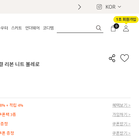
KOR
1초 회원가입
0
아우터
스커트
언더웨어
코디템
체보기
전체보기
전체보기
전체보기
로그인
가디건
롱
보정웨어
MADE
회원가입
자켓
데님
브라
신상
마이페이지
물결 리본 니트 볼레로
퍼/집업
린넨
팬티
벨트
코트
미니/미디
인견
슈즈
패딩
팬츠 스커트
나시/속바지
백
파자마
쥬얼리
ETC
액세서리
% + 적립 4%
혜택보기 >
세트
양말/스타킹
 쿠폰팩 3종
가입하기 >
세트
 증정
쿠폰받기 >
 쿠폰 증정
쿠폰받기 >