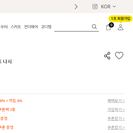
KOR
1초 회원가입
0
아우터
스커트
언더웨어
코디템
체보기
전체보기
전체보기
전체보기
로그인
가디건
롱
보정웨어
MADE
회원가입
자켓
데님
브라
신상
마이페이지
트 나시
퍼/집업
린넨
팬티
벨트
코트
미니/미디
인견
슈즈
패딩
팬츠 스커트
나시/속바지
백
파자마
쥬얼리
ETC
액세서리
% + 적립 4%
혜택보기 >
세트
양말/스타킹
 쿠폰팩 3종
가입하기 >
세트
 증정
쿠폰받기 >
 쿠폰 증정
쿠폰받기 >