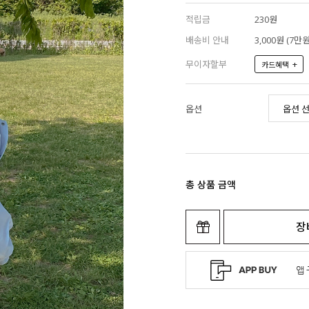
적립금
230원
배송비 안내
3,000원 (7
무이자할부
+
카드혜택
옵션
총 상품 금액
장