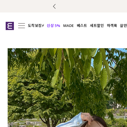
도착보장⚡
신상 5%
MADE
베스트
세트할인
하객룩
살안
전체보기
전체보기
전체보기
전
익스클루시브
코디세트
상의
캡나
아우터
1&1
하의
셔츠/블
티셔츠
여름코디추천
원피스
여
니트
슬랙
블라우스
원피스
팬츠
스커트
액티브웨어
언더웨어
ACC