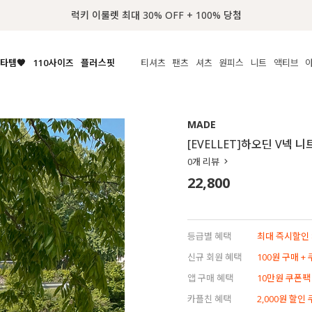
📢 8월 여름휴무 배송안내
타템🧡
110사이즈
플러스핏
티셔츠
팬츠
셔츠
원피스
니트
액티브
체보기
전체보기
전체보기
전체보기
전체보기
전체보기
전체보기
전체보기
전체보기
전
시/나시
MADE
아우터
티셔츠
쿨팬츠
신상
MADE
MADE
MADE
MADE
라우스/티셔츠
상의
상의
롱티셔츠
일상팬츠
셔츠
신상
썸머 니트
애슬레져
[EVELLET]하오딘 V넥 니
름니트
하의
하의
티블라우스
데님
뷔스티에
미니
가디건·집업
스윔웨어
점
0
개 리뷰
스/팬츠
원피스
원피스
맨투맨/후디
코튼
블라우스
미디/롱
니트웨어
ETC
22,800
원피스
액티브웨어
폴라
슬랙스
뷔스티에/레이어드
오버핏 니트
세트
ETC
민소매/나시
숏츠
하객룩
데일리 니트
크롭
트레이닝
페스티벌/바캉스
등급별 혜택
최대 즉시할인 8
반팔
밴딩팬츠
셀프웨딩
신규 회원 혜택
100원 구매 +
긴팔
길이별
앱 구매 혜택
10만원 쿠폰팩
38INCH~
카플친 혜택
2,000원 할인