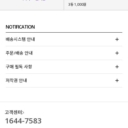
3등 1,000원
NOTIFICATION
가볍고 탄탄한 내구성
으로
부담 없이 오랜 시간 소장하기 좋구요.
배송시스템 안내
몸에 달라붙지 않는
쾌적한 착용감
을 위해
주문/배송 안내
엠보싱 텍스처
를 넣어 주었는데요.
덕분에 세탁 후에도 별도 다림질 필요 없어
구매 필독 사항
관리도 편하고
생활 구김 걱정도 없어요!
저작권 안내
고객센터
1644-7583