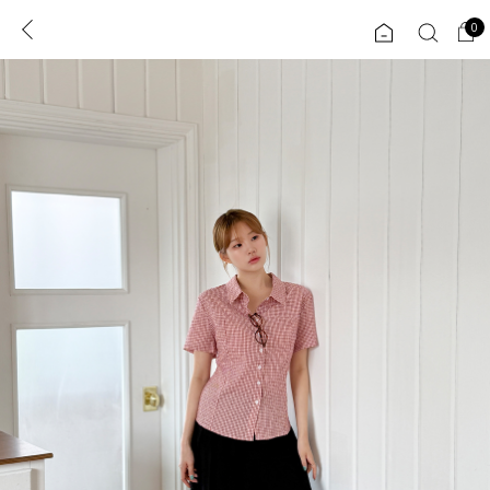
0
0
1초 회원가입
로그인
ENG
TW
콘텐츠
리뷰 & 혜택
플러스핏
회원혜택
입
JP
CATEGORY
COMMUNITY
도착보장⚡
ALL
인플루언서 pick!
익스클루시브
신상 5%
아우터
베스트
티셔츠
MADE
니트