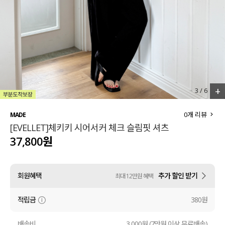
세트할인 ~30%
블라우스
하객룩
원피스
살안타템
팬츠
110사이즈
스커트
+
3
/
6
플러스핏
액티브웨어
0
개 리뷰
MADE
[EVELLET]체키키 시어서커 체크 슬림핏 셔츠
티셔츠
언더웨어
37,800원
팬츠
ACC
회원혜택
추가 할인 받기
최대 12만원 혜택
셔츠
적립금
380원
원피스
니트
배송비
3,000원 (7만원 이상 무료배송)