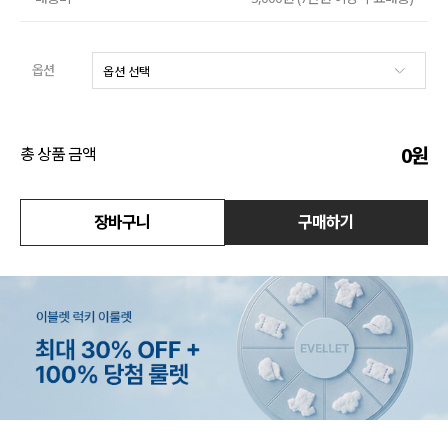
수영복
옵션
아우터
스커트
0
원
총 상품 금액
언더웨어/파자마
코디템
장바구니
구매하기
FIT ZOOM