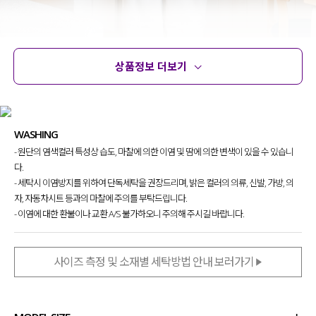
상품정보 더보기
상품정보
사이즈
코디템
문의
리뷰
베이직한 디자인에 포인트 디테일로
WASHING
부담 없이 입어지는
트렌디하고 멋스러운
- 원단의 염색컬러 특성상 습도, 마찰에 의한 이염 및 땀에 의한 변색이 있을 수 있습니
오프숄더 티셔츠를 제작
했는데요.
다.
다양한 아이템들과 매치해
- 세탁시 이염방지를 위하여 단독세탁을 권장드리며, 밝은 컬러의 의류, 신발, 가방, 의
더욱 다양한 스타일링도 가능해
자, 자동차시트 등과의 마찰에 주의를 부탁드립니다.
하나쯤 소장하면 휘뚤마뚤 활용하기 좋아
- 이염에 대한 환불이나 교환 A/S 불가하오니 주의해 주시길 바랍니다.
자신 있게 추천드려요!
사이즈 측정 및 소재별 세탁방법 안내 보러가기