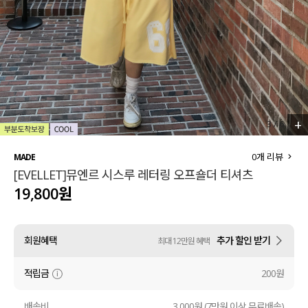
세트할인 ~30%
블라우스
하객룩
원피스
살안타템
팬츠
110사이즈
스커트
+
3
/
6
플러스핏
액티브웨어
0
개 리뷰
MADE
[EVELLET]뮤엔르 시스루 레터링 오프숄더 티셔츠
티셔츠
언더웨어
19,800원
팬츠
ACC
회원혜택
추가 할인 받기
최대 12만원 혜택
셔츠
적립금
200원
원피스
니트
배송비
3,000원 (7만원 이상 무료배송)