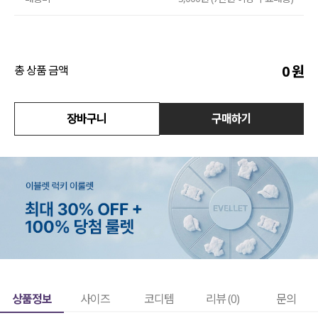
액티브
아우터
0
원
총 상품 금액
스커트
장바구니
구매하기
언더웨어/파자마
코디템
FIT ZOOM
상품정보
사이즈
코디템
리뷰 (
0
)
문의