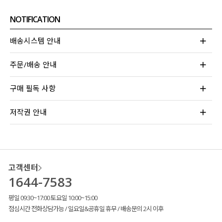
자칫 밋밋할 수 있는 베이직한 디자인에
레터링 디테일
을 넣어줘
NOTIFICATION
확실한 포인트를 더해 주었구요.
배송시스템 안내
주문/배송 안내
구매 필독 사항
저작권 안내
고객센터
1644-7583
평일 09:30~17:00 토요일 10:00~15:00
점심시간 전화상담가능 / 일요일&공휴일 휴무 / 배송문의 2시 이후