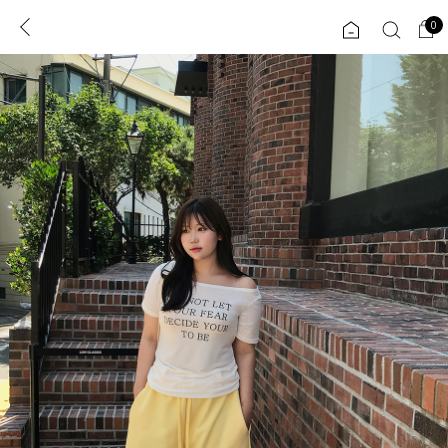
0
0
1초 회원가입
로그인
ENG
TW
콘텐츠
리뷰 & 혜택
플러스핏
회원혜택
입
JP
CATEGORY
COMMUNITY
도착보장⚡
ALL
인플루언서 pick!
익스클루시브
신상 5%
아우터
베스트
티셔츠
MADE
니트