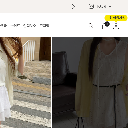
KOR
1초 회원가입
0
아우터
스커트
언더웨어
코디템
체보기
전체보기
전체보기
전체보기
로그인
가디건
롱
보정웨어
MADE
회원가입
자켓
데님
브라
신상
마이페이지
퍼/집업
린넨
팬티
벨트
코트
미니/미디
인견
슈즈
패딩
팬츠 스커트
나시/속바지
백
파자마
쥬얼리
ETC
액세서리
세트
양말/스타킹
세트