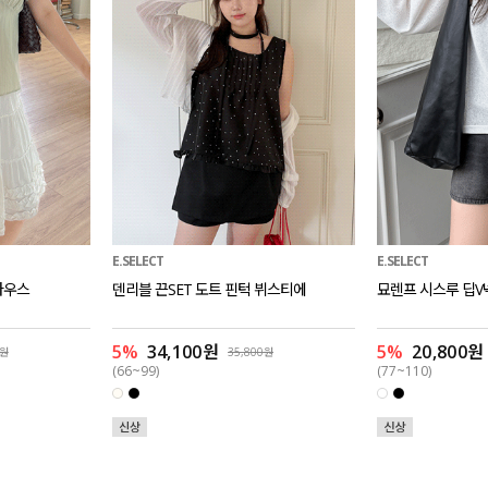
E.SELECT
E.SELECT
라우스
덴리블 끈SET 도트 핀턱 뷔스티에
묘렌프 시스루 딥V
5%
34,100원
5%
20,800원
0원
35,800원
(66~99)
(77~110)