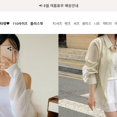
추가금 NO! 오늘주문 오늘도착 보장 배송서비스 🚚
타템🧡
110사이즈
플러스핏
티셔츠
팬츠
셔츠
원피스
니트
수영복
체보기
전체보기
전체보기
전체보기
전체보기
전체보기
전체보기
전체보기
전체보기
전
시/나시
MADE
아우터
티셔츠
쿨팬츠
신상
MADE
MADE
MADE
라우스/티셔츠
상의
상의
롱티셔츠
일상팬츠
셔츠
신상
썸머 니트
애슬레져
름니트
하의
하의
티블라우스
데님
뷔스티에
미니
가디건·집업
스윔웨어
점
스/팬츠
원피스
원피스
맨투맨/후디
코튼
블라우스
미디/롱
니트웨어
ETC
원피스
액티브웨어
폴라
슬랙스
뷔스티에/레이어드
오버핏 니트
세트
ETC
민소매/나시
숏츠
하객룩
데일리 니트
크롭
트레이닝
페스티벌/바캉스
반팔
밴딩팬츠
셀프웨딩
긴팔
길이별
38INCH~