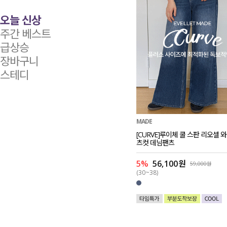
오늘 신상
주간 베스트
급상승
장바구니
스테디
MADE
[CURVE]루이체 쿨 스판 리오셀 
츠컷 데님팬츠
5%
56,100원
59,000원
(30~38)