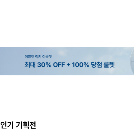
MADE
MADE
MADE
EXCLUSIVE
[EVELLET]커버핏 쿨메쉬 군살 보정
[EVELLET]렌튜아 끈SET 레이어
[EVELLET]릴리브 길이별 쿨 밴
[EVELLET]오베루 쿨강연 스판 
밴딩팬츠
26,800원
5%
19,800원
34,800원
43,600원
45,800원
인기 기획전
(28~38)
(66~110)
(28~42)
(28~38)