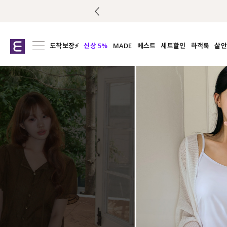
도착보장⚡
신상 5%
MADE
베스트
세트할인
하객룩
살안
전체보기
전체보기
전체보기
전
익스클루시브
코디세트
상의
캡나
아우터
1&1
하의
셔츠/블
티셔츠
여름코디추천
원피스
여
니트
슬랙
블라우스
원피스
팬츠
스커트
액티브웨어
언더웨어
ACC