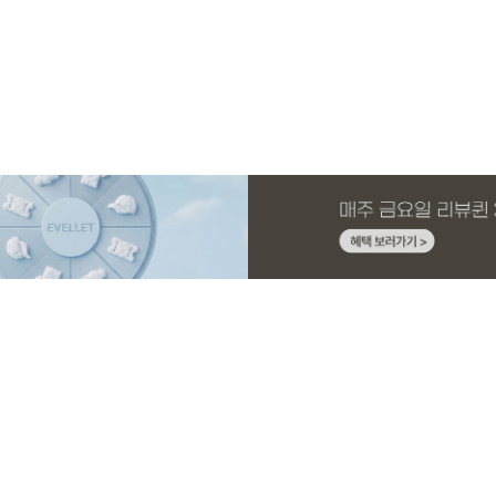
MADE
MADE
MADE
MADE
MADE
E.SELECT
MADE
MADE
 4.5부
드 원피스
딩팬츠
슬랙스
[EVELLET]오브인 길이별 시스루 니트 가
[CURVE]루이체 쿨 스판 리오셀 와이드 부
[EVELLET]디오브 길이별 스퀘어넥 굴림
[EVELLET]릴리브 길이별 쿨 밴딩팬츠
[EVELLET]커버미 쿨메쉬
테로디 강연 베이직 티셔
[EVELLET]뉴센트 박시핏
[EVELLET]로인느 래터링
디건
츠컷 데님팬츠
티셔츠
드 밴딩팬츠
10%
5%
20%
19,800원
56,100원
29,800원
19,800원
32,800원
16,800원
19,800원
37,800원
59,000원
33,100원
24,750원
(66~110)
(30~38)
(66~110)
(28~42)
(28~38)
(66~110)
(66~110)
(66~110)