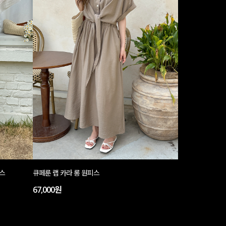
피스
큐페룬 랩 카라 롱 원피스
67,000원