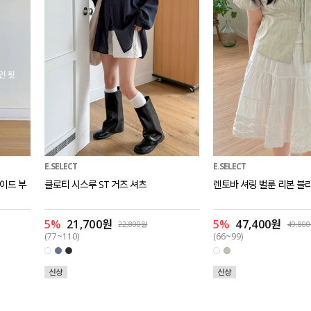
E.SELECT
E.SELECT
와이드 부
클로티 시스루 ST 거즈 셔츠
렌토바 셔링 벌룬 리본 블
5%
21,700원
5%
47,400원
22,800원
49,80
(77~110)
(66~99)