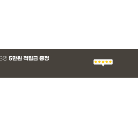
MADE
SET SALE
MADE
MADE
MADE
SET SALE
MADE
EXCLUSIVE
 군살 보정 와이
츠
 프린팅 티셔츠
 래쉬가드
[EVELLET]세히렌 ST 루즈핏 셔츠
[세트상품]가성비 반팔 티셔츠 1+1 세트
[EVELLET]로니헬 길이별 레이온스판 끈
[EVELLET]듀모아 워터 팬츠 레깅스
[EVELLET]스티
[세트상품]모덴크+
[EVELLET]오브
일상팬츠 Vol.28
나시
브드 밴딩팬츠
슬랙스
28%
10%
20%
49,800원
26,900원
28,500원
9,900원
36,800원
10%
15%
43,800원
59,100
14,800
12,400원
37,200원
31,600원
(66~110)
(66~110)
(29~40)
(30~40)
(66~110)
(30~37)