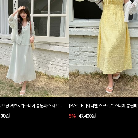
T]치프링 셔츠&뷔스티에 롱원피스 세트
[EVELLET]샤티엔 스모크 뷔스티에 롱원
100원
5%
47,400원