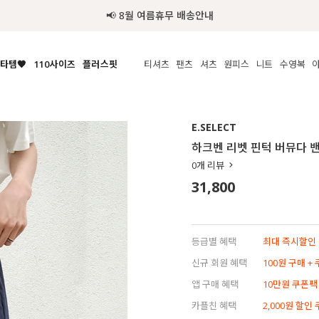
📢 8월 여름휴무 배송안내
타템🧡
110사이즈
플러스핏
티셔츠
팬츠
셔츠
원피스
니트
액티브
체보기
전체보기
전체보기
전체보기
전체보기
전체보기
전체보기
전체보기
전체보기
전
시/나시
MADE
아우터
티셔츠
쿨팬츠
신상
MADE
MADE
MADE
E.SELECT
라우스/티셔츠
상의
상의
롱티셔츠
일상팬츠
셔츠
신상
썸머 니트
애슬레져
하크벤 리벳 핀턱 버뮤다 
름니트
하의
하의
티블라우스
데님
뷔스티에
미니
가디건·집업
스윔웨어
점
0
개 리뷰
스/팬츠
원피스
원피스
맨투맨/후디
코튼
블라우스
미디/롱
니트웨어
ETC
31,800
원피스
액티브웨어
폴라
슬랙스
뷔스티에/레이어드
오버핏 니트
세트
ETC
민소매/나시
숏츠
하객룩
데일리 니트
크롭
트레이닝
페스티벌/바캉스
등급별 혜택
최대 즉시할인 8
반팔
밴딩팬츠
셀프웨딩
신규 회원 혜택
100원 구매 +
긴팔
길이별
앱 구매 혜택
10만원 쿠폰팩
38INCH~
카플친 혜택
2,000원 할인