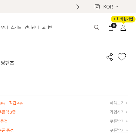
KOR
1초 회원가입
0
아우터
스커트
언더웨어
코디템
체보기
전체보기
전체보기
전체보기
로그인
가디건
롱
보정웨어
MADE
회원가입
자켓
데님
브라
신상
마이페이지
밴딩팬츠
퍼/집업
린넨
팬티
벨트
코트
미니/미디
인견
슈즈
패딩
팬츠 스커트
나시/속바지
백
파자마
쥬얼리
ETC
액세서리
% + 적립 4%
혜택보기 >
세트
양말/스타킹
 쿠폰팩 3종
가입하기 >
세트
 증정
쿠폰받기 >
 쿠폰 증정
쿠폰받기 >