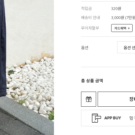
적립금
320원
배송비 안내
3,000원 (7
무이자할부
+
카드혜택
옵션
총 상품 금액
장