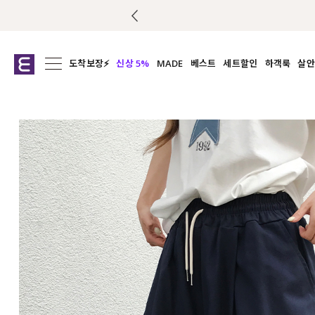
도착보장⚡
신상 5%
MADE
베스트
세트할인
하객룩
살안
전체보기
전체보기
전체보기
전
익스클루시브
코디세트
상의
캡나
아우터
1&1
하의
셔츠/블
티셔츠
여름코디추천
원피스
여
니트
슬랙
블라우스
원피스
팬츠
스커트
액티브웨어
언더웨어
ACC