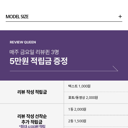
MODEL SIZE
상품정보
사이즈
코디템
리뷰 (
0
)
문의 (4)
가볍고 유연한 스윔웨어 소재로 제작해
물에 젖어도
몸에 달라붙는 느낌이 적어
텍스트 1,000원
더욱 쾌적하게
착용하실 수 있구요.
리뷰 작성 적립금
포토/동영상 2,000원
빠르게 건조되는 소재
특성상
물놀이 후에도 부담 없이 편안하게 입어지고
뛰어난 신축성
으로 다양한 활동에도
1등 2,000원
불편함 없이 즐기기 좋아요!
리뷰 작성 선착순
2등 1,500원
추가 적립금
*최대 4,000원 적립