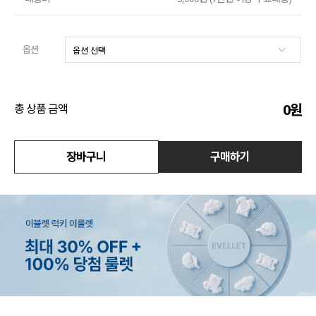
수영복
옵션
아우터
스커트
0
원
총 상품 금액
언더웨어/파자마
코디템
장바구니
구매하기
FIT ZOOM