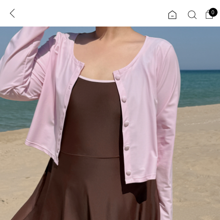
0
0
1초 회원가입
로그인
ENG
TW
콘텐츠
리뷰 & 혜택
플러스핏
회원혜택
입
JP
CATEGORY
COMMUNITY
도착보장⚡
ALL
인플루언서 pick!
익스클루시브
신상 5%
아우터
베스트
티셔츠
MADE
니트