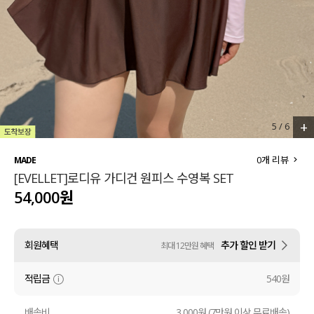
세트할인 ~30%
블라우스
하객룩
원피스
살안타템
팬츠
110사이즈
스커트
+
5
/
6
플러스핏
액티브웨어
0
개 리뷰
MADE
[EVELLET]로디유 가디건 원피스 수영복 SET
티셔츠
언더웨어
54,000원
팬츠
ACC
회원혜택
추가 할인 받기
최대 12만원 혜택
셔츠
적립금
540원
원피스
니트
배송비
3,000원 (7만원 이상 무료배송)