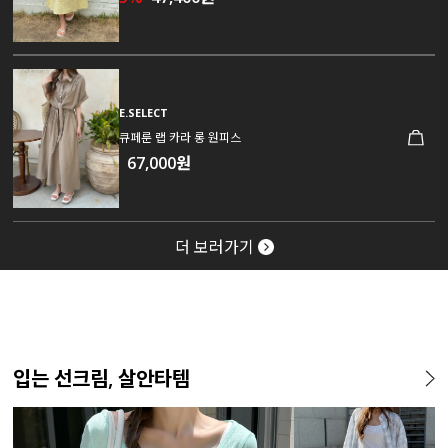
E.SELECT
큐페룬 랩 카라 롱 원피스
67,000원
더 보러가기
입는 선크림, 살안타템