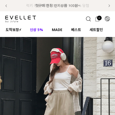
추가금 NO! 오늘주문 오늘도착 보장 배송서비스 🚚
럭키 이룰렛 최대 30% OFF + 100% 당첨
첫구매 한정 인기상품 100원~
📢 8월 여름휴무 배송안내
0
1초 회원가입
로그인
0
ENG
도착보장⚡
신상 5%
MADE
베스트
세트할인
하
TW
콘텐츠
리뷰 & 혜택
플러스핏
회원혜택
입
JP
CATEGORY
COMMUNITY
도착보장⚡
ALL
인플루언서 pick!
익스클루시브
신상 5%
아우터
베스트
티셔츠
MADE
니트