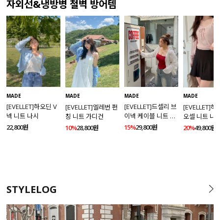
자외선&냉방병 철벽 방어템
MADE
MADE
MADE
MADE
[EVELLET]하오딘 V
[EVELLET]드셀리 브
[EVELLET]엘레번 펀
[EVELLET]
넥 니트 나시
이넥 케이블 니트 가
칭 니트 가디건
오셀 니트 나
디건
건 SET
22,800원
15%
29,800원
10%
28,800원
20%
49,800원
STYLELOG