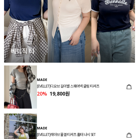
베이직 티
MADE
[EVELLET]디오브 길이별 스퀘어넥 굴림 티셔츠
20%
19,800원
MADE
[EVELLET]레아브 물결 티셔츠 홀터 나시 SET