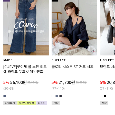
액티브
아우터
스커트
언더웨어/파자마
코디템
MADE
E.SELECT
E.SELECT
[CURVE]루이체 쿨 스판 리오
클로티 시스루 ST 거즈 셔츠
묘렌프 시
FIT ZOOM
셀 와이드 부츠컷 데님팬츠
5%
56,100원
5%
21,700원
5%
20,
59,000원
22,800원
(30~38)
(77~110)
(77~110)