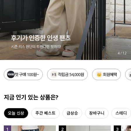
세트할인 ~30%
블라우스
하객룩
원피스
살안타템
팬츠
110사이즈
스커트
5
/
12
플러스핏
액티브웨어
첫 구매 100원~
적립금 54,000원
회원혜택
티셔츠
언더웨어
팬츠
ACC
지금 인기 있는 상품은?
셔츠
오늘 신상
주간 베스트
급상승
장바구니
스테디
원피스
니트