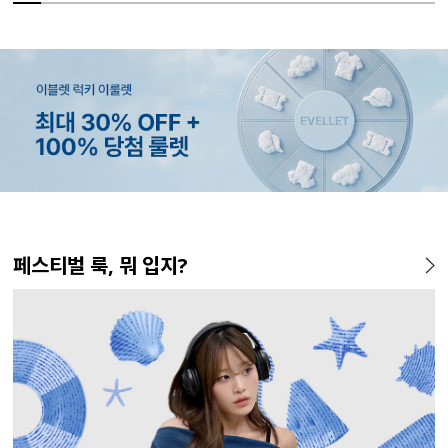
MADE
MADE
MADE
EXCLUSIVE
MADE
SET SALE
MADE
MADE
MADE
SET SALE
MADE
MADE
페스티벌 룩, 뭐 입지?
[EVELLET]커버핏 쿨메쉬 군
[EVELLET]렌튜아 끈SET 레이
[EVELLET]디오브 길이별 스
[EVELLET]오베루 쿨강연 스
[EVELLET]오브인 길이별 시
[세트상품]모덴크+모덴플 세
[EVELLET]뉴센트 박시핏 프
[EVELLET]릴리브 길이별 쿨
[EVELL
[세트상품
[EVELL
[EVELL
살 보정 4.5부 밴딩팬츠
어드 원피스
퀘어넥 굴림 티셔츠
판 슬랙스
스루 니트 가디건
트
린팅 티셔츠
밴딩팬츠
셔츠
1+1 세트
크 뷔스티
쉬가드
5%
20%
26,800원
34,800원
43,600원
19,800원
10%
10%
19,800원
19,800원
29,800원
59,100원
28%
10%
10%
37,800
26
28
35
45,800원
24,750원
33,100원
65,600원
(28~38)
(66~110)
(66~110)
(28~38)
(66~110)
(66~110)
(28~42)
(66~110)
(66~110)
(66~110)