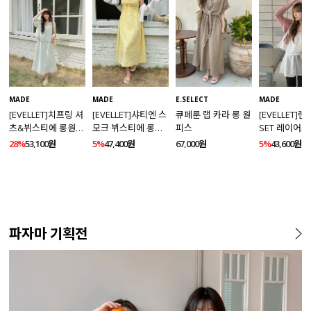
MADE
MADE
E.SELECT
MADE
[EVELLET]치프링 셔
[EVELLET]샤티엔 스
큐페룬 랩 카라 롱 원
[EVELLET]
츠&뷔스티에 롱원피
모크 뷔스티에 롱원
피스
SET 레이어드
스 세트
피스
스
28%
53,100원
5%
47,400원
67,000원
5%
43,600원
파자마 기획전