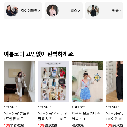
여름코디 고민없이 완벽하게🌊
SET SALE
SET SALE
E.SELECT
SET SALE
[세트상품]뷰드엔
[세트상품]가성비 반
체르트 모노키니 수
[세트상품]스
+드엔뮤 세트
팔 티셔츠 1+1 세트
영복 SET
+세이딘 세트
10%
118,700원
10%
28,500원
46,000원
10%
56,400원