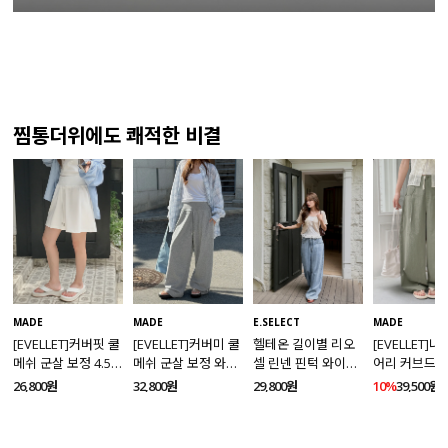
찜통더위에도 쾌적한 비결
MADE
MADE
E.SELECT
MADE
[EVELLET]커버핏 쿨
[EVELLET]커버미 쿨
헬테온 길이별 리오
[EVELLET]
메쉬 군살 보정 4.5부
메쉬 군살 보정 와이
셀 린넨 핀턱 와이드
어리 커브드 
밴딩팬츠
드 밴딩팬츠
데님팬츠
팬츠
26,800원
32,800원
29,800원
10%
39,500원