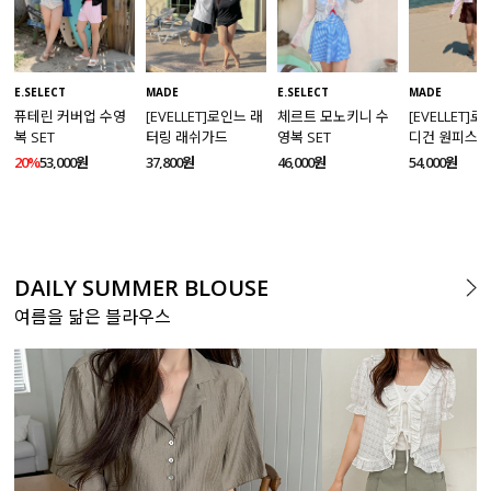
MADE
E.SELECT
E.SELECT
MADE
[EVELLET]로인느 래
퓨테린 커버업 수영
체르트 모노키니 수
[EVELLET]
터링 래쉬가드
복 SET
영복 SET
디건 원피스 
SET
37,800원
20%
53,000원
46,000원
54,000원
DAILY SUMMER BLOUSE
여름을 닮은 블라우스