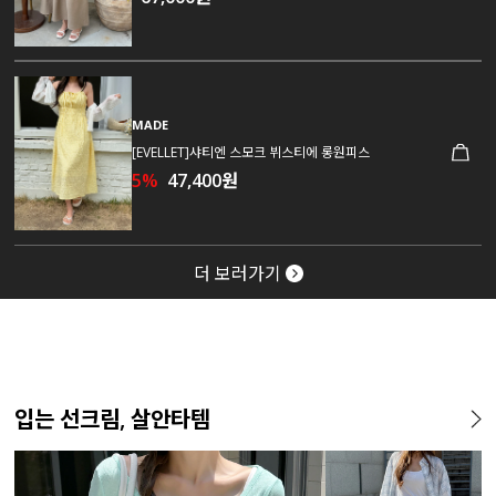
MADE
[EVELLET]샤티엔 스모크 뷔스티에 롱원피스
5%
47,400원
더 보러가기
입는 선크림, 살안타템