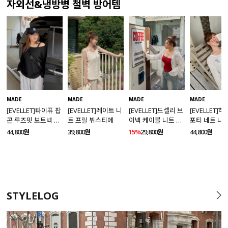
자외선&냉방병 철벽 방어템
MADE
MADE
MADE
MADE
[EVELLET]타이퓨 팝
[EVELLET]드셀리 브
[EVELLET]레이트 니
[EVELLET]
콘 루즈핏 보트넥 니
이넥 케이블 니트 가
트 프릴 뷔스티에
포티 네트 니
트
디건
44,800원
15%
29,800원
39,800원
44,800원
STYLELOG