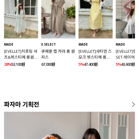
MADE
E.SELECT
MADE
MADE
[EVELLET]치프링 셔
큐페룬 랩 카라 롱 원
[EVELLET]샤티엔 스
[EVELLET]
츠&뷔스티에 롱원피
피스
모크 뷔스티에 롱원
SET 레이어드
스 세트
피스
스
28%
53,100원
67,000원
5%
47,400원
5%
43,600원
파자마 기획전