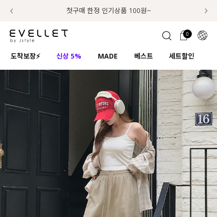
추가금 NO! 오늘주문 오늘도착 보장 배송서비스 🚚
럭키 이룰렛 최대 30% OFF + 100% 당첨
첫구매 한정 인기상품 100원~
📢 8월 여름휴무 배송안내
0
1초 회원가입
로그인
0
ENG
도착보장⚡
신상 5%
MADE
베스트
세트할인
하
TW
콘텐츠
리뷰 & 혜택
플러스핏
회원혜택
입
JP
CATEGORY
COMMUNITY
도착보장⚡
ALL
인플루언서 pick!
익스클루시브
신상 5%
아우터
베스트
티셔츠
MADE
니트