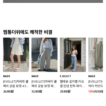
찜통더위에도 쾌적한 비결
MADE
MADE
E.SELECT
MADE
[EVELLET]커버핏 쿨
[EVELLET]커버미 쿨
헬테온 길이별 리오
[EVELLET]
메쉬 군살 보정 4.5부
메쉬 군살 보정 와이
셀 린넨 핀턱 와이드
어리 커브드 
밴딩팬츠
드 밴딩팬츠
데님팬츠
팬츠
26,800원
32,800원
29,800원
10%
39,500원