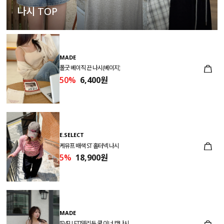
나시 TOP
MADE
폴굿 베이직 끈 나시(베이지)
50%
6,400원
E.SELECT
케뮤프 배색 ST 홀터넥 나시
5%
18,900원
MADE
[EVELLET]델리듀 쿨 이너 캡나시