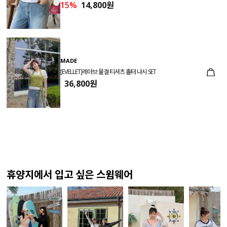
15%
14,800원
MADE
[EVELLET]레아브 물결 티셔츠 홀터 나시 SET
36,800원
휴양지에서 입고 싶은 스윔웨어