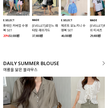
MADE
E.SELECT
E.SELECT
MADE
[EVELLET]로인느 래
퓨테린 커버업 수영
체르트 모노키니 수
[EVELLET]
터링 래쉬가드
복 SET
영복 SET
쉬 티셔츠
37,800원
20%
53,000원
46,000원
29,800원
DAILY SUMMER BLOUSE
여름을 닮은 블라우스