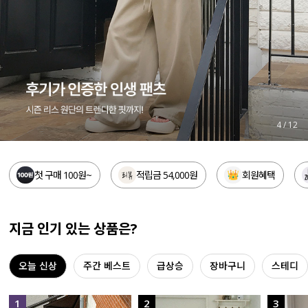
세트할인 ~30%
블라우스
하객룩
원피스
살안타템
팬츠
110사이즈
스커트
5
/
12
플러스핏
액티브웨어
첫 구매 100원~
적립금 54,000원
회원혜택
티셔츠
언더웨어
팬츠
ACC
지금 인기 있는 상품은?
셔츠
오늘 신상
주간 베스트
급상승
장바구니
스테디
원피스
니트