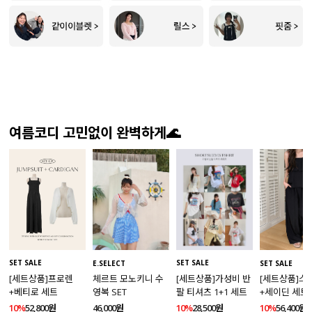
여름코디 고민없이 완벽하게🌊
SET SALE
SET SALE
E.SELECT
SET SALE
[세트상품]프로렌
[세트상품]가성비 반
체르트 모노키니 수
[세트상품]스
+베티로 세트
팔 티셔츠 1+1 세트
영복 SET
+세이딘 세트
10%
52,800원
10%
28,500원
46,000원
10%
56,400원