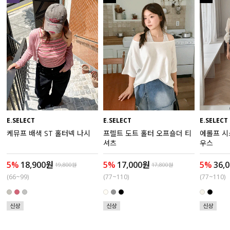
수영복
아우터
스커트
언더웨어/파자마
코디템
E.SELECT
E.SELECT
E.SELECT
케뮤프 배색 ST 홀터넥 나시
프렐트 도트 홀터 오프숄더 티
에롤프 시
FIT ZOOM
셔츠
우스
5%
18,900원
5%
17,000원
5%
36,
19,800원
17,800원
(66~99)
(77~110)
(77~110)