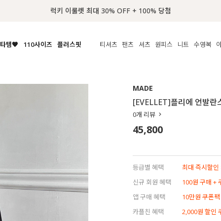
📢 8월 여름휴무 배송안내
타템🧡
110사이즈
플러스핏
티셔츠
팬츠
셔츠
원피스
니트
액티브
체보기
전체보기
전체보기
전체보기
전체보기
전체보기
전체보기
전체보기
전체보기
전
시/나시
MADE
아우터
티셔츠
쿨팬츠
신상
MADE
MADE
MADE
MADE
라우스/티셔츠
상의
상의
롱티셔츠
일상팬츠
셔츠
신상
썸머 니트
애슬레져
[EVELLET]플리에 언발
름니트
하의
하의
티블라우스
데님
뷔스티에
미니
가디건·집업
스윔웨어
점
0
개 리뷰
스/팬츠
원피스
원피스
맨투맨/후디
코튼
블라우스
미디/롱
니트웨어
ETC
45,800
원피스
액티브웨어
폴라
슬랙스
뷔스티에/레이어드
오버핏 니트
세트
ETC
민소매/나시
숏츠
하객룩
데일리 니트
크롭
트레이닝
페스티벌/바캉스
등급별 혜택
최대 즉시할인 8
반팔
밴딩팬츠
셀프웨딩
신규 회원 혜택
100원 구매 +
긴팔
길이별
앱 구매 혜택
10만원 쿠폰팩
38INCH~
카플친 혜택
2,000원 할인