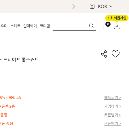
KOR
1초 회원가입
0
아우터
스커트
언더웨어
코디템
체보기
전체보기
전체보기
전체보기
로그인
가디건
롱
보정웨어
MADE
회원가입
자켓
데님
브라
신상
마이페이지
란스 드레이프 롱스커트
퍼/집업
린넨
팬티
벨트
코트
미니/미디
인견
슈즈
패딩
팬츠 스커트
나시/속바지
백
파자마
쥬얼리
ETC
액세서리
% + 적립 4%
혜택보기 >
세트
양말/스타킹
 쿠폰팩 3종
가입하기 >
세트
 증정
쿠폰받기 >
 쿠폰 증정
쿠폰받기 >