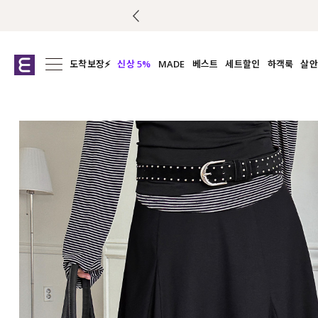
도착보장⚡
신상 5%
MADE
베스트
세트할인
하객룩
살안
전체보기
전체보기
전체보기
전
익스클루시브
코디세트
상의
캡나
아우터
1&1
하의
셔츠/블
티셔츠
여름코디추천
원피스
여
니트
슬랙
블라우스
원피스
팬츠
스커트
액티브웨어
언더웨어
ACC