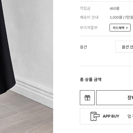
적립금
460원
배송비 안내
3,000원 (7
무이자할부
+
카드혜택
옵션
총 상품 금액
장