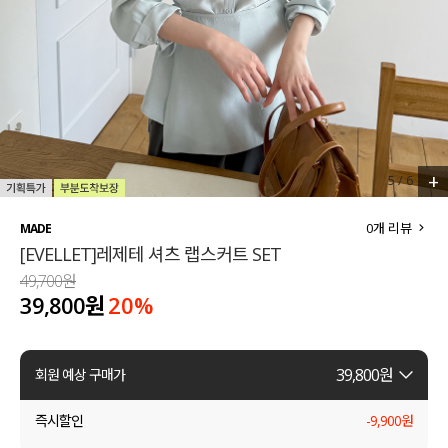
세트할인 ~30%
블라우스
하객룩
원피스
살안타템
팬츠
110사이즈
스커트
+
6
/
6
플러스핏
액티브웨어
0
개 리뷰
MADE
[EVELLET]레제테 셔츠 랩스커트 SET
티셔츠
언더웨어
49,700원
39,800원
20
%
팬츠
ACC
셔츠
39,800
원
회원 예상 구매가
원피스
즉시할인
-
9,900
원
니트