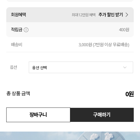
수영복
회원혜택
추가 할인 받기
최대 12만원 혜택
아우터
적립금
400원
스커트
배송비
3,000원 (7만원 이상 무료배송)
언더웨어/파자마
옵션
코디템
FIT ZOOM
0
원
총 상품 금액
장바구니
구매하기