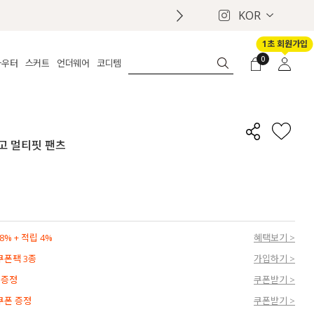
KOR
1초 회원가입
0
아우터
스커트
언더웨어
코디템
체보기
전체보기
전체보기
전체보기
로그인
가디건
롱
보정웨어
MADE
회원가입
자켓
데님
브라
신상
마이페이지
카고 멀티핏 팬츠
퍼/집업
린넨
팬티
벨트
코트
미니/미디
인견
슈즈
패딩
팬츠 스커트
나시/속바지
백
파자마
쥬얼리
ETC
액세서리
% + 적립 4%
혜택보기 >
세트
양말/스타킹
 쿠폰팩 3종
가입하기 >
세트
 증정
쿠폰받기 >
 쿠폰 증정
쿠폰받기 >