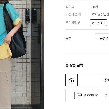
적립금
580원
배송비 안내
3,000원 (7
무이자할부
+
카드혜택
옵션
총 상품 금액
장