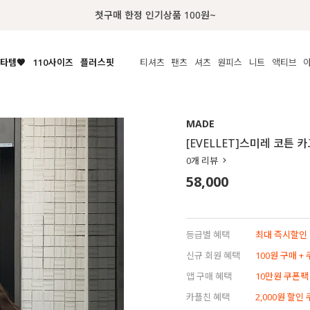
럭키 이룰렛 최대 30% OFF + 100% 당첨
타템🧡
110사이즈
플러스핏
티셔츠
팬츠
셔츠
원피스
니트
액티브
체보기
전체보기
전체보기
전체보기
전체보기
전체보기
전체보기
전체보기
전체보기
전
시/나시
MADE
아우터
티셔츠
쿨팬츠
신상
MADE
MADE
MADE
MADE
라우스/티셔츠
상의
상의
롱티셔츠
일상팬츠
셔츠
신상
썸머 니트
애슬레져
[EVELLET]스미레 코튼 
름니트
하의
하의
티블라우스
데님
뷔스티에
미니
가디건·집업
스윔웨어
점
0
개 리뷰
스/팬츠
원피스
원피스
맨투맨/후디
코튼
블라우스
미디/롱
니트웨어
ETC
58,000
원피스
액티브웨어
폴라
슬랙스
뷔스티에/레이어드
오버핏 니트
세트
ETC
민소매/나시
숏츠
하객룩
데일리 니트
크롭
트레이닝
페스티벌/바캉스
등급별 혜택
최대 즉시할인 8
반팔
밴딩팬츠
셀프웨딩
신규 회원 혜택
100원 구매 +
긴팔
길이별
앱 구매 혜택
10만원 쿠폰팩
38INCH~
카플친 혜택
2,000원 할인