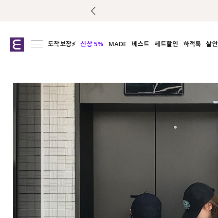
도착보장⚡
신상 5%
MADE
베스트
세트할인
하객룩
살안
전체보기
전체보기
전체보기
전
익스클루시브
코디세트
상의
캡나
아우터
1&1
하의
셔츠/블
티셔츠
여름코디추천
원피스
여
니트
슬랙
블라우스
원피스
팬츠
스커트
액티브웨어
언더웨어
ACC