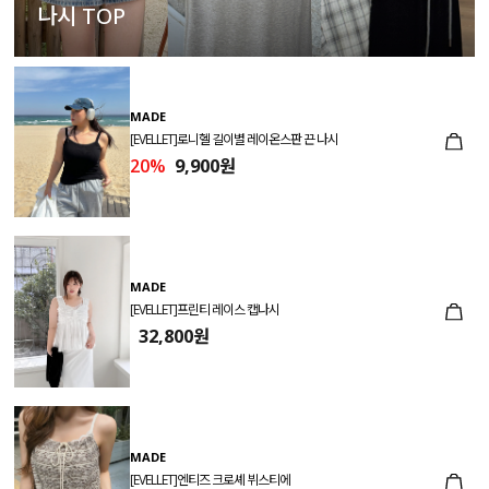
나시 TOP
MADE
[EVELLET]로니헬 길이별 레이온스판 끈 나시
20%
9,900원
MADE
[EVELLET]프린티 레이스 캡나시
32,800원
MADE
[EVELLET]엔티즈 크로셰 뷔스티에