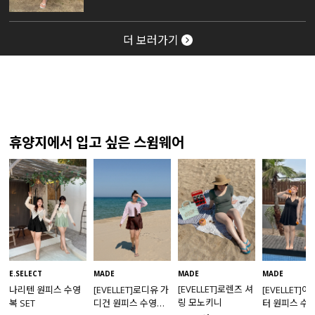
더 보러가기
휴양지에서 입고 싶은 스윔웨어
MADE
E.SELECT
MADE
MADE
[EVELLET]로렌즈 셔
나리텐 원피스 수영
[EVELLET]로디유 가
[EVELLET]
링 모노키니
복 SET
디건 원피스 수영복
터 원피스 수