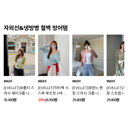
자외선&냉방병 철벽 방어템
MADE
MADE
MADE
MADE
[EVELLET]유플리 스
[EVELLET]히비케 시
[EVELLET]뮤덴느 펀
[EVELLET]
카시 세미크롭 니트
스루 루즈핏 V넥 니
칭 스카시 크롭 니트
칭 스트랩 니
가디건
트
가디건
35,800원
23%
26,900원
29,800원
39,800원