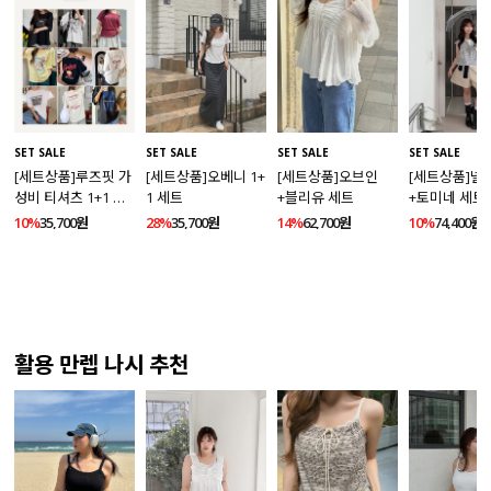
SET SALE
SET SALE
SET SALE
SET SALE
[세트상품]루즈핏 가
[세트상품]오베니 1+
[세트상품]오브인
[세트상품]넬
성비 티셔츠 1+1 세
1 세트
+블리유 세트
+토미네 세트
트
10%
35,700원
28%
35,700원
14%
62,700원
10%
74,400원
활용 만렙 나시 추천