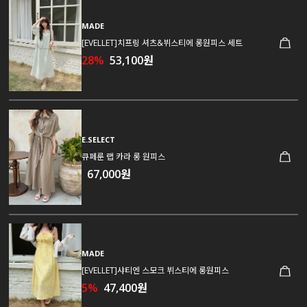
MADE
[EVELLET]치프링 셔츠&뷔스티에 롱원피스 세트
28%
53,100원
E.SELECT
큐페룬 랩 카라 롱 원피스
67,000원
MADE
[EVELLET]샤티엔 스모크 뷔스티에 롱원피스
5%
47,400원