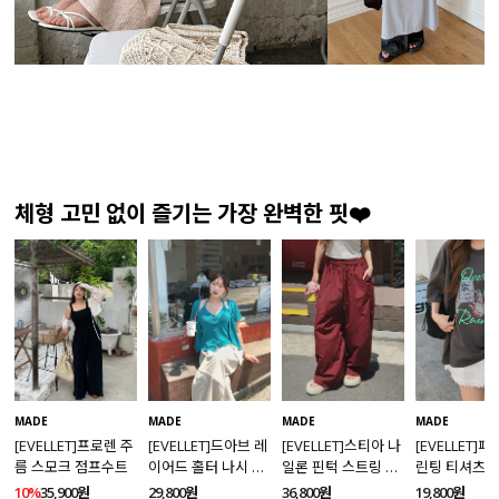
체형 고민 없이 즐기는 가장 완벽한 핏❤️
MADE
MADE
MADE
MADE
[EVELLET]프로렌 주
[EVELLET]드아브 레
[EVELLET]스티아 나
[EVELLET]
름 스모크 점프수트
이어드 홀터 나시 가
일론 핀턱 스트링 커
린팅 티셔츠
디건 티셔츠
브드 밴딩팬츠
10%
35,900원
29,800원
36,800원
19,800원