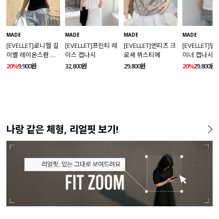
MADE
MADE
MADE
MADE
[EVELLET]로니헬 길
[EVELLET]프린티 레
[EVELLET]엔티즈 크
[EVELLET]
이별 레이온스판 끈
이스 캡나시
로셰 뷔스티에
이너 캡나시
나시
20%
9,900원
32,800원
29,800원
20%
29,800원
나랑 같은 체형, 리얼핏 보기!