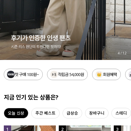
세트할인 ~30%
블라우스
하객룩
원피스
살안타템
팬츠
110사이즈
스커트
4
/
12
플러스핏
액티브웨어
첫 구매 100원~
적립금 54,000원
회원혜택
티셔츠
언더웨어
팬츠
ACC
지금 인기 있는 상품은?
셔츠
오늘 신상
주간 베스트
급상승
장바구니
스테디
원피스
니트