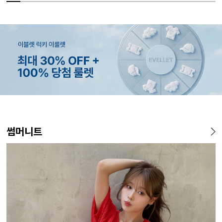
MADE
MADE
MADE
EXCLUSIVE
MADE
E.SELECT
MADE
EXCLUSIVE
MADE
E.SELECT
MADE
MADE
썸머니트
[EVELLET]커버핏 쿨메쉬 군
[CURVE]루이체 쿨 스판 리오
[EVELLET]로니헬 길이별 레
[EVELLET]오베루 쿨강연 스
[EVELLET]오브인 길이별 시
케뮤프 배색 ST 홀터넥 나시
[EVELLET]오베니 찰랑 맥시
일상팬츠 Vol.28 테인드 히든
[EVELL
클로티 시
[EVELL
[EVELL
살 보정 4.5부 밴딩팬츠
셀 와이드 부츠컷 데님팬츠
이온스판 끈 나시
판 슬랙스
스루 니트 가디건
스커트
밴딩 쿨스판 슬랙스
살 보정 
직 티셔츠
밴딩팬츠
5%
20%
26,800원
34,800원
56,100원
9,900원
10%
5%
20%
43,800원
18,900원
29,800원
19,800원
15%
32,800
22,800
19,800
14
59,000원
12,400원
19,800원
33,100원
24,700원
(28~38)
(30~38)
(66~110)
(28~38)
(66~110)
(66~99)
(28~38)
(30~37)
(28~38)
(77~110)
(66~110)
(28~42)