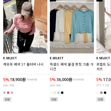
수영복
아우터
스커트
언더웨어/파자마
코디템
E.SELECT
E.SELECT
E.SELECT
케뮤프 배색 ST 홀터넥 나시
하셀드 배색 물결 펀칭 크롭 가
프렐트 도
FIT ZOOM
디건
셔츠
5%
18,900원
5%
36,000원
5%
17,
19,800원
37,800원
(66~99)
(66~99)
(77~110)