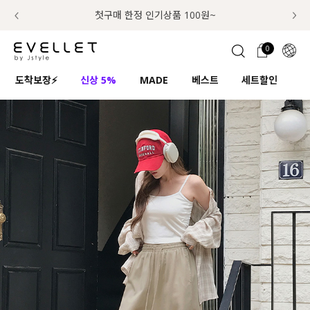
추가금 NO! 오늘주문 오늘도착 보장 배송서비스 🚚
럭키 이룰렛 최대 30% OFF + 100% 당첨
첫구매 한정 인기상품 100원~
📢 8월 여름휴무 배송안내
0
1초 회원가입
로그인
0
ENG
도착보장⚡
신상 5%
MADE
베스트
세트할인
하
TW
콘텐츠
리뷰 & 혜택
플러스핏
회원혜택
입
JP
CATEGORY
COMMUNITY
도착보장⚡
ALL
인플루언서 pick!
익스클루시브
신상 5%
아우터
베스트
티셔츠
MADE
니트