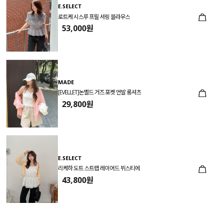
E.SELECT
로트케 시스루 프릴 셔링 블라우스
53,000원
MADE
[EVELLET]논벨드 거즈 포켓 언발 롱셔츠
29,800원
E.SELECT
리케하 도트 스트랩 레이어드 뷔스티에
43,800원