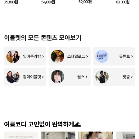
SET
52,000원
39,800원
54,000원
63,000원
이블렛의 모든 콘텐츠 모아보기
여름코디 고민없이 완벽하게🌊