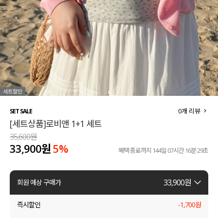
세트할인 ~30%
블라우스
하객룩
원피스
살안타템
팬츠
110사이즈
스커트
플러스핏
액티브웨어
0
개 리뷰
SET SALE
[세트상품]로비앤 1+1 세트
티셔츠
언더웨어
35,600원
33,900원
5%
팬츠
ACC
혜택 종료까지
144일 07시간 16분 28초
셔츠
33,900
원
회원 예상 구매가
원피스
즉시할인
-
1,700
원
니트