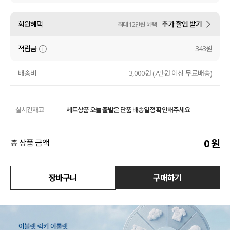
수영복
회원혜택
추가 할인 받기
최대 12만원 혜택
아우터
적립금
343원
스커트
배송비
3,000원 (7만원 이상 무료배송)
언더웨어/파자마
실시간재고
세트상품 오늘 출발은 단품 배송일정 확인해주세요
코디템
FIT ZOOM
0
원
총 상품 금액
장바구니
구매하기