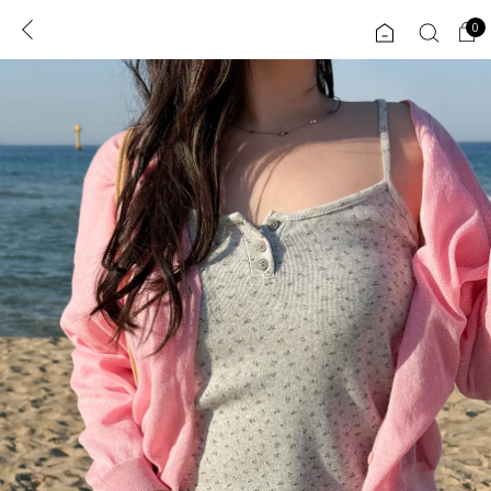
0
0
1초 회원가입
로그인
ENG
TW
콘텐츠
리뷰 & 혜택
플러스핏
회원혜택
입
JP
CATEGORY
COMMUNITY
도착보장⚡
ALL
인플루언서 pick!
익스클루시브
신상 5%
아우터
베스트
티셔츠
MADE
니트