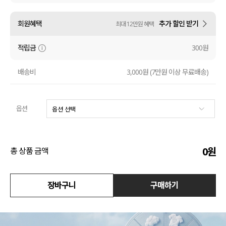
수영복
회원혜택
추가 할인 받기
최대 12만원 혜택
아우터
적립금
300원
스커트
배송비
3,000원 (7만원 이상 무료배송)
언더웨어/파자마
옵션
코디템
FIT ZOOM
0
원
총 상품 금액
장바구니
구매하기