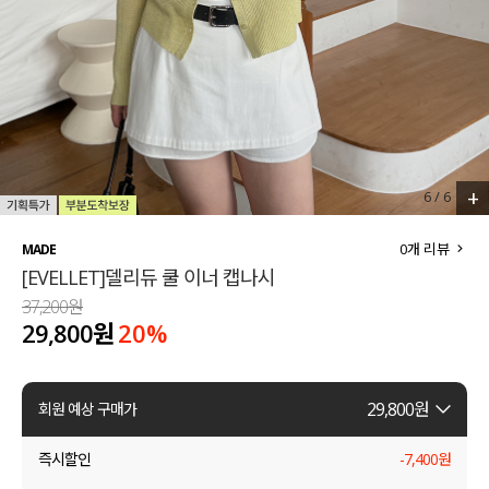
세트할인 ~30%
블라우스
하객룩
원피스
살안타템
팬츠
110사이즈
스커트
+
6
/
6
플러스핏
액티브웨어
0
개 리뷰
MADE
[EVELLET]델리듀 쿨 이너 캡나시
티셔츠
언더웨어
37,200원
29,800원
20
%
팬츠
ACC
셔츠
29,800
원
회원 예상 구매가
원피스
즉시할인
-
7,400
원
니트