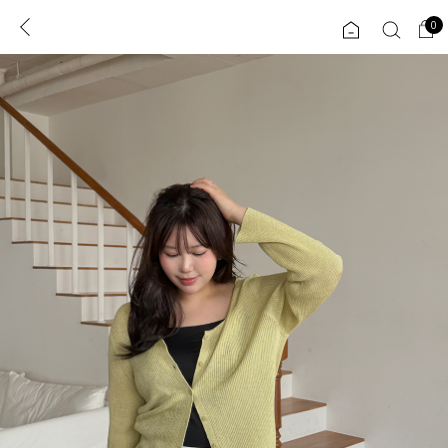
0
0
1초 회원가입
로그인
ENG
TW
콘텐츠
리뷰 & 혜택
플러스핏
회원혜택
입
JP
CATEGORY
COMMUNITY
도착보장⚡
ALL
인플루언서 pick!
익스클루시브
신상 5%
아우터
베스트
티셔츠
MADE
니트