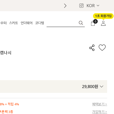
KOR
1초 회원가입
0
아우터
스커트
언더웨어
코디템
체보기
전체보기
전체보기
전체보기
로그인
가디건
롱
보정웨어
MADE
회원가입
자켓
데님
브라
신상
마이페이지
너 캡나시
퍼/집업
린넨
팬티
벨트
코트
미니/미디
인견
슈즈
패딩
팬츠 스커트
나시/속바지
백
파자마
쥬얼리
ETC
액세서리
29,800
원
세트
양말/스타킹
세트
% + 적립 4%
혜택보기 >
 쿠폰팩 3종
가입하기 >