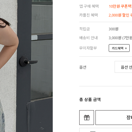
앱 구매 혜택
10만원 쿠폰팩
카플친 혜택
2,000원 할인
적립금
300원
배송비 안내
3,000원 (7
무이자할부
+
카드혜택
옵션
총 상품 금액
장