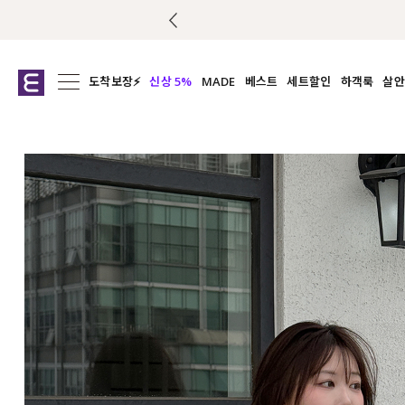
도착보장⚡
신상 5%
MADE
베스트
세트할인
하객룩
살안
전체보기
전체보기
전체보기
전
익스클루시브
코디세트
상의
캡나
아우터
1&1
하의
셔츠/블
티셔츠
여름코디추천
원피스
여
니트
슬랙
블라우스
원피스
팬츠
스커트
액티브웨어
언더웨어
ACC