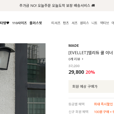
추가금 NO! 오늘주문 오늘도착 보장 배송서비스 🚚
타템🧡
110사이즈
플러스핏
티셔츠
팬츠
셔츠
원피스
니트
액티브
체보기
전체보기
전체보기
전체보기
전체보기
전체보기
전체보기
전체보기
전체보기
전
시/나시
MADE
아우터
티셔츠
쿨팬츠
신상
MADE
MADE
MADE
MADE
라우스/티셔츠
상의
상의
롱티셔츠
일상팬츠
셔츠
신상
썸머 니트
애슬레져
[EVELLET]델리듀 쿨 이
름니트
하의
하의
티블라우스
데님
뷔스티에
미니
가디건·집업
스윔웨어
점
0
개 리뷰
스/팬츠
원피스
원피스
맨투맨/후디
코튼
블라우스
미디/롱
니트웨어
ETC
37,200
원피스
액티브웨어
폴라
슬랙스
뷔스티에/레이어드
오버핏 니트
세트
29,800
20
%
ETC
민소매/나시
숏츠
하객룩
데일리 니트
크롭
트레이닝
페스티벌/바캉스
회원 예상 구매가
반팔
밴딩팬츠
셀프웨딩
긴팔
길이별
등급별 혜택
최대 즉시할인 8
38INCH~
신규 회원 혜택
100원 구매 +