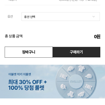
액티브
옵션
아우터
스커트
0
원
총 상품 금액
언더웨어/파자마
코디템
장바구니
구매하기
FIT ZOOM