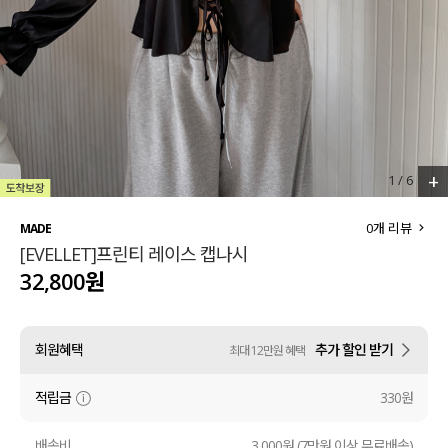
세트할인 ~30%
블라우스
하객룩
원피스
살안타템
팬츠
110사이즈
스커트
+
1
/
6
플러스핏
액티브웨어
0
개 리뷰
MADE
[EVELLET]프린티 레이스 캡나시
티셔츠
언더웨어
32,800원
팬츠
ACC
회원혜택
추가 할인 받기
최대 12만원 혜택
셔츠
적립금
330원
원피스
니트
배송비
3,000원 (7만원 이상 무료배송)