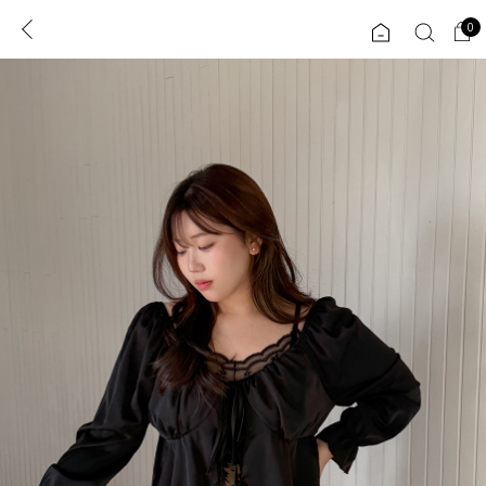
0
0
1초 회원가입
로그인
ENG
TW
콘텐츠
리뷰 & 혜택
플러스핏
회원혜택
입
JP
CATEGORY
COMMUNITY
도착보장⚡
ALL
인플루언서 pick!
익스클루시브
신상 5%
아우터
베스트
티셔츠
MADE
니트