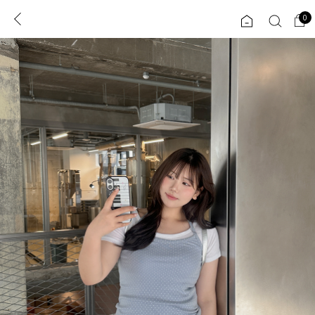
0
0
1초 회원가입
로그인
ENG
TW
콘텐츠
리뷰 & 혜택
플러스핏
회원혜택
입
JP
CATEGORY
COMMUNITY
도착보장⚡
ALL
인플루언서 pick!
익스클루시브
신상 5%
아우터
베스트
티셔츠
MADE
니트