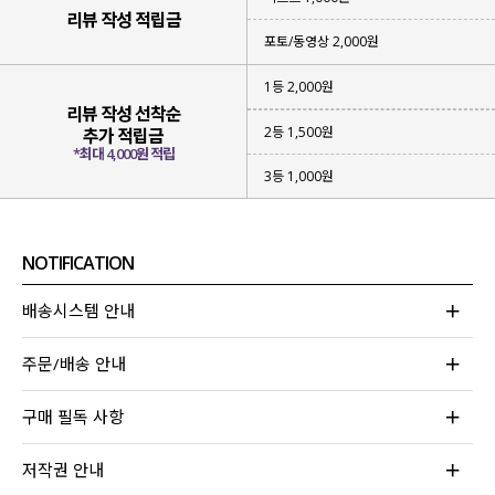
리뷰 작성 적립금
포토/동영상 2,000원
1등 2,000원
리뷰 작성 선착순
2등 1,500원
추가 적립금
*최대 4,000원 적립
3등 1,000원
NOTIFICATION
배송시스템 안내
주문/배송 안내
다양하게 활용하기 좋은 베이직한 컬러들과 함께
귀엽고 러블리한
패턴 컬러도 새롭게 준비
해 줬는데요.
구매 필독 사항
기존에 있던
차콜 / 아이보리 / 블랙
컬러와
저작권 안내
새로운 컬러
멜란지 도트 / 스카이 도트 / 블랙 도트
컬러로