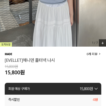
세트할인 ~30%
블라우스
하객룩
원피스
살안타템
팬츠
110사이즈
스커트
+
1
/
7
플러스핏
액티브웨어
0
개 리뷰
MADE
[EVELLET]헤니덴 홀터넥 나시
티셔츠
언더웨어
15,800원
15,800원
팬츠
ACC
셔츠
15,800
원
회원 예상 구매가
원피스
즉시할인
-
0
원
니트