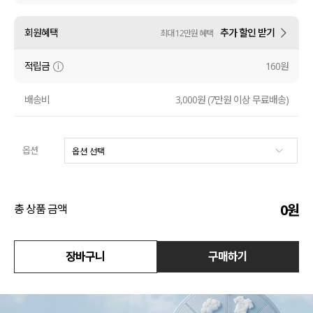
액티브
회원혜택
추가 할인 받기
최대 12만원 혜택
아우터
적립금
160원
스커트
배송비
3,000원 (7만원 이상 무료배송)
언더웨어/파자마
옵션
코디템
FIT ZOOM
0
원
총 상품 금액
장바구니
구매하기