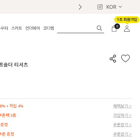
KOR
1초 회원가입
0
아우터
스커트
언더웨어
코디템
체보기
전체보기
전체보기
전체보기
로그인
가디건
롱
보정웨어
MADE
회원가입
자켓
데님
브라
신상
마이페이지
 오프숄더 티셔츠
퍼/집업
린넨
팬티
벨트
코트
미니/미디
인견
슈즈
패딩
팬츠 스커트
나시/속바지
백
파자마
쥬얼리
ETC
액세서리
% + 적립 4%
혜택보기 >
세트
양말/스타킹
 쿠폰팩 3종
가입하기 >
세트
 증정
쿠폰받기 >
 쿠폰 증정
쿠폰받기 >