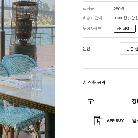
적립금
280원
배송비 안내
3,000원 (7
무이자할부
+
카드혜택
옵션
총 상품 금액
장