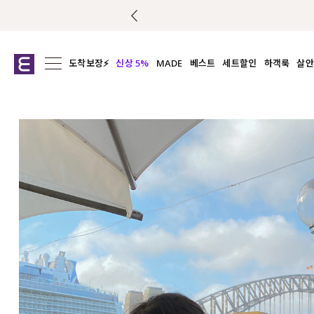
도착보장⚡
신상 5%
MADE
베스트
세트할인
하객룩
살안
전체보기
전체보기
전체보기
전
익스클루시브
코디세트
상의
캡나
아우터
1&1
하의
셔츠/블
티셔츠
여름코디추천
원피스
여
니트
슬랙
블라우스
원피스
팬츠
스커트
액티브웨어
언더웨어
ACC