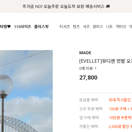
첫구매 한정 인기상품 100원~
타템🧡
110사이즈
플러스핏
티셔츠
팬츠
셔츠
원피스
니트
수영복
체보기
전체보기
전체보기
전체보기
전체보기
전체보기
전체보기
전체보기
전체보기
전
시/나시
MADE
아우터
티셔츠
쿨팬츠
신상
MADE
MADE
MADE
MADE
라우스/티셔츠
상의
상의
롱티셔츠
일상팬츠
셔츠
신상
썸머 니트
애슬레져
[EVELLET]뮤디센 언발
름니트
하의
하의
티블라우스
데님
뷔스티에
미니
가디건·집업
스윔웨어
점
0
개 리뷰
스/팬츠
원피스
원피스
맨투맨/후디
코튼
블라우스
미디/롱
니트웨어
ETC
27,800
원피스
액티브웨어
폴라
슬랙스
뷔스티에/레이어드
오버핏 니트
세트
ETC
민소매/나시
숏츠
하객룩
데일리 니트
크롭
트레이닝
페스티벌/바캉스
등급별 혜택
최대 즉시할인 8
반팔
밴딩팬츠
셀프웨딩
신규 회원 혜택
100원 구매 +
긴팔
길이별
앱 구매 혜택
10만원 쿠폰팩
38INCH~
카플친 혜택
2,000원 할인