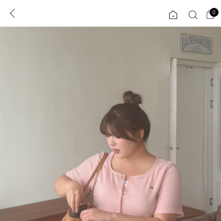
0
0
1초 회원가입
로그인
ENG
TW
콘텐츠
리뷰 & 혜택
플러스핏
회원혜택
입
JP
CATEGORY
COMMUNITY
도착보장⚡
ALL
인플루언서 pick!
익스클루시브
신상 5%
아우터
베스트
티셔츠
MADE
니트