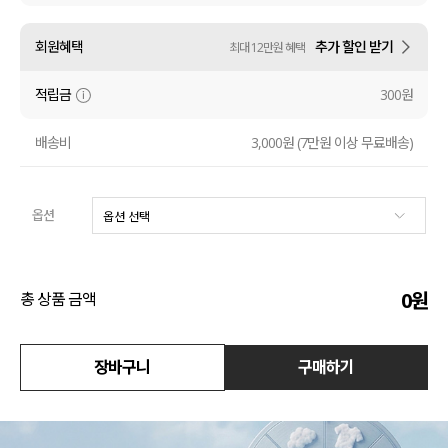
액티브
회원혜택
추가 할인 받기
최대 12만원 혜택
아우터
적립금
300원
스커트
배송비
3,000원 (7만원 이상 무료배송)
언더웨어/파자마
옵션
코디템
FIT ZOOM
0
원
총 상품 금액
장바구니
구매하기