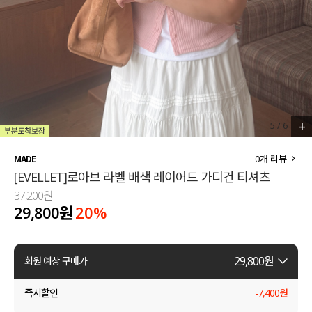
세트할인 ~30%
블라우스
하객룩
원피스
살안타템
팬츠
110사이즈
스커트
+
5
/
6
플러스핏
액티브웨어
0
개 리뷰
MADE
[EVELLET]로아브 라벨 배색 레이어드 가디건 티셔츠
티셔츠
언더웨어
37,200원
29,800원
20
%
팬츠
ACC
셔츠
29,800
원
회원 예상 구매가
원피스
즉시할인
-
7,400
원
니트