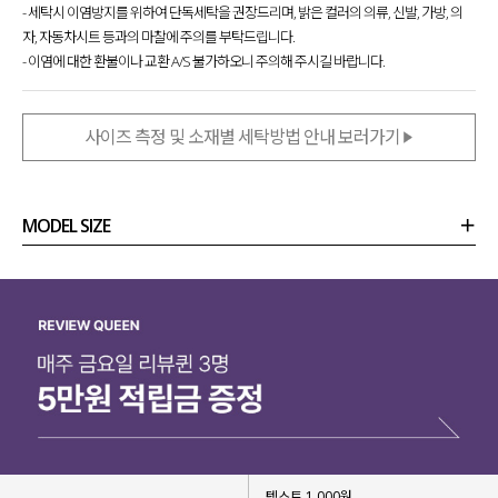
- 세탁시 이염방지를 위하여 단독세탁을 권장드리며, 밝은 컬러의 의류, 신발, 가방, 의
자, 자동차시트 등과의 마찰에 주의를 부탁드립니다.
- 이염에 대한 환불이나 교환 A/S 불가하오니 주의해 주시길 바랍니다.
사이즈 측정 및 소재별 세탁방법 안내 보러가기
MODEL SIZE
상품정보
사이즈
코디템
리뷰 (
0
)
문의 (10)
바쁜 아침에도 코디 고민 필요 없어
많은 사랑 받았던 드네프 레이어드 가디건의
반팔 ver.을 출시
했는데요.
티셔츠와 가디건이 붙어있는 일체형 디자인
으로
하나만 걸쳐줘도 완성도 높은 스타일링이 가능하고
다양한 하의와 매치해도 찰떡같이 잘 어울려
텍스트 1,000원