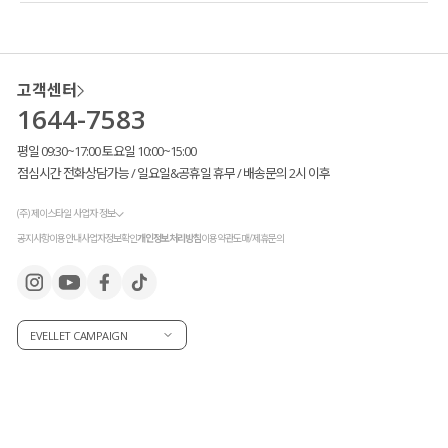
고객센터
1644-7583
평일 09:30~17:00 토요일 10:00~15:00
점심시간 전화상담가능 / 일요일&공휴일 휴무 / 배송문의 2시 이후
(주) 제이스타일 사업자 정보
공지사항
이용안내
사업자정보확인
개인정보처리방침
이용약관
도매/제휴문의
고객님들의 꾸준한 사랑 덕분에
새로운 컬러를 출시하게 되었어요!
EVELLET CAMPAIGN
기본에 많이 사랑해 주신
▶ 화사하고 여리한 파스텔 핑크
▶ 차분하고 세련된 네이비와 함께
새롭게 출시한