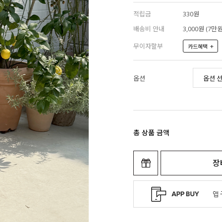
적립금
330원
배송비 안내
3,000원 (7
무이자할부
+
카드혜택
옵션
총 상품 금액
장