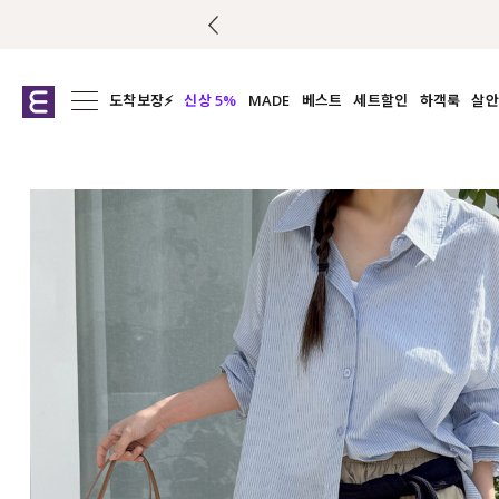
도착보장⚡
신상 5%
MADE
베스트
세트할인
하객룩
살안
전체보기
전체보기
전체보기
전
익스클루시브
코디세트
상의
캡나
아우터
1&1
하의
셔츠/블
티셔츠
여름코디추천
원피스
여
니트
슬랙
블라우스
원피스
팬츠
스커트
액티브웨어
언더웨어
ACC