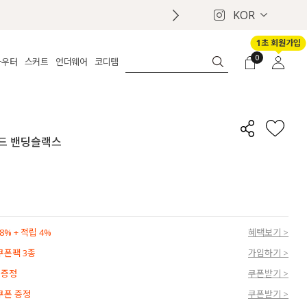
KOR
1초 회원가입
0
아우터
스커트
언더웨어
코디템
체보기
전체보기
전체보기
전체보기
로그인
가디건
롱
보정웨어
MADE
회원가입
자켓
데님
브라
신상
마이페이지
와이드 밴딩슬랙스
퍼/집업
린넨
팬티
벨트
코트
미니/미디
인견
슈즈
패딩
팬츠 스커트
나시/속바지
백
파자마
쥬얼리
ETC
액세서리
% + 적립 4%
혜택보기 >
세트
양말/스타킹
 쿠폰팩 3종
가입하기 >
세트
 증정
쿠폰받기 >
 쿠폰 증정
쿠폰받기 >