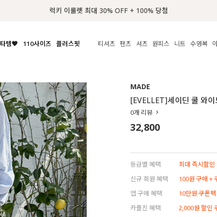
📢 8월 여름휴무 배송안내
타템🧡
110사이즈
플러스핏
티셔츠
팬츠
셔츠
원피스
니트
수영복
체보기
전체보기
전체보기
전체보기
전체보기
전체보기
전체보기
전체보기
전체보기
전
시/나시
MADE
아우터
티셔츠
쿨팬츠
신상
MADE
MADE
MADE
MADE
라우스/티셔츠
상의
상의
롱티셔츠
일상팬츠
셔츠
신상
썸머 니트
애슬레져
[EVELLET]세이딘 쿨 
름니트
하의
하의
티블라우스
데님
뷔스티에
미니
가디건·집업
스윔웨어
점
0
개 리뷰
스/팬츠
원피스
원피스
맨투맨/후디
코튼
블라우스
미디/롱
니트웨어
ETC
32,800
원피스
액티브웨어
폴라
슬랙스
뷔스티에/레이어드
오버핏 니트
세트
ETC
민소매/나시
숏츠
하객룩
데일리 니트
크롭
트레이닝
페스티벌/바캉스
등급별 혜택
최대 즉시할인 8
반팔
밴딩팬츠
셀프웨딩
신규 회원 혜택
100원 구매 +
긴팔
길이별
앱 구매 혜택
10만원 쿠폰팩
38INCH~
카플친 혜택
2,000원 할인