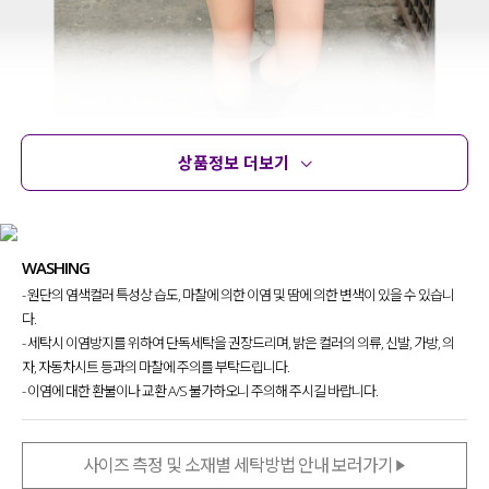
상품정보 더보기
상품정보
사이즈
코디템
문의 (28)
리뷰
WASHING
- 원단의 염색컬러 특성상 습도, 마찰에 의한 이염 및 땀에 의한 변색이 있을 수 있습니
다.
- 세탁시 이염방지를 위하여 단독세탁을 권장드리며, 밝은 컬러의 의류, 신발, 가방, 의
자, 자동차시트 등과의 마찰에 주의를 부탁드립니다.
- 이염에 대한 환불이나 교환 A/S 불가하오니 주의해 주시길 바랍니다.
팬츠인 듯 스커트인 듯 레이어드한 느낌의
스커트 팬츠를 제작했는데요.
스커트 보다 팬츠가 더 긴 기장감
이라
사이즈 측정 및 소재별 세탁방법 안내 보러가기
팬츠가 스커트 밑으로 살짝 보이는 게