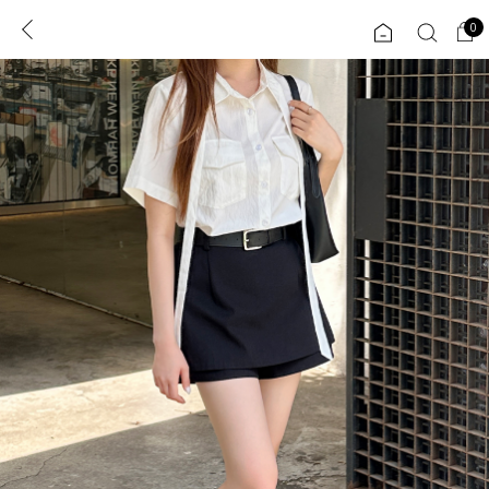
0
0
1초 회원가입
로그인
ENG
TW
콘텐츠
리뷰 & 혜택
플러스핏
회원혜택
입
JP
CATEGORY
COMMUNITY
도착보장⚡
ALL
인플루언서 pick!
익스클루시브
신상 5%
아우터
베스트
티셔츠
MADE
니트