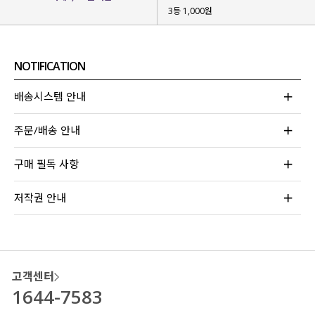
3등 1,000원
NOTIFICATION
배송시스템 안내
주문/배송 안내
스타일리스트팀 필수 코디 아이템이라고 해도
구매 필독 사항
과언이 아닌 뉴트아 팬츠 스커트의
새로운 컬러 차콜이 추가
되었어요!
저작권 안내
기존 컬러와 함께 차콜 컬러도 데일리하게
활용하기 좋아 눈여겨보시면 좋을 것 같아요!
고객센터
1644-7583