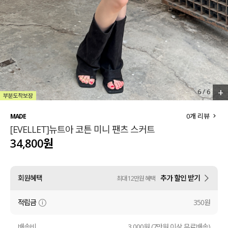
세트할인 ~30%
블라우스
하객룩
원피스
살안타템
팬츠
110사이즈
스커트
+
6
/
6
플러스핏
액티브웨어
0
개 리뷰
MADE
[EVELLET]뉴트아 코튼 미니 팬츠 스커트
티셔츠
언더웨어
34,800원
팬츠
ACC
회원혜택
추가 할인 받기
최대 12만원 혜택
셔츠
적립금
350원
원피스
니트
배송비
3,000원 (7만원 이상 무료배송)