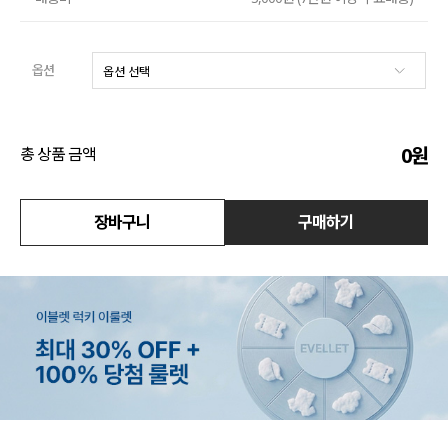
액티브
옵션
아우터
스커트
0
원
총 상품 금액
언더웨어/파자마
코디템
장바구니
구매하기
FIT ZOOM