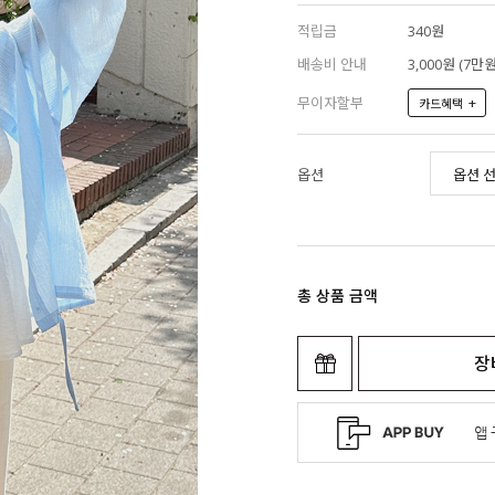
적립금
340원
배송비 안내
3,000원 (7
무이자할부
+
카드혜택
옵션
총 상품 금액
장