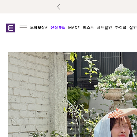
도착보장⚡
신상 5%
MADE
베스트
세트할인
하객룩
살안
전체보기
전체보기
전체보기
전
익스클루시브
코디세트
상의
캡나
아우터
1&1
하의
셔츠/블
티셔츠
여름코디추천
원피스
여
니트
슬랙
블라우스
원피스
팬츠
스커트
액티브웨어
언더웨어
ACC