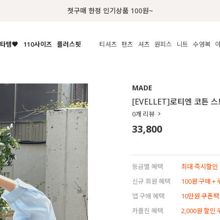
럭키 이룰렛 최대 30% OFF + 100% 당첨
타템🧡
110사이즈
플러스핏
티셔츠
팬츠
셔츠
원피스
니트
수영복
체보기
전체보기
전체보기
전체보기
전체보기
전체보기
전체보기
전체보기
전체보기
전
시/나시
MADE
아우터
티셔츠
쿨팬츠
신상
MADE
MADE
MADE
MADE
라우스/티셔츠
상의
상의
롱티셔츠
일상팬츠
셔츠
신상
썸머 니트
애슬레져
[EVELLET]로티엔 코튼 
름니트
하의
하의
티블라우스
데님
뷔스티에
미니
가디건·집업
스윔웨어
점
0
개 리뷰
스/팬츠
원피스
원피스
맨투맨/후디
코튼
블라우스
미디/롱
니트웨어
ETC
33,800
원피스
액티브웨어
폴라
슬랙스
뷔스티에/레이어드
오버핏 니트
세트
ETC
민소매/나시
숏츠
하객룩
데일리 니트
크롭
트레이닝
페스티벌/바캉스
등급별 혜택
최대 즉시할인 8
반팔
밴딩팬츠
셀프웨딩
신규 회원 혜택
100원 구매 +
긴팔
길이별
앱 구매 혜택
10만원 쿠폰팩
38INCH~
카플친 혜택
2,000원 할인