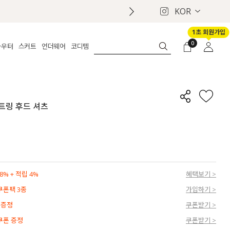
KOR
1초 회원가입
0
아우터
스커트
언더웨어
코디템
체보기
전체보기
전체보기
전체보기
로그인
가디건
롱
보정웨어
MADE
회원가입
자켓
데님
브라
신상
마이페이지
스트링 후드 셔츠
퍼/집업
린넨
팬티
벨트
코트
미니/미디
인견
슈즈
패딩
팬츠 스커트
나시/속바지
백
파자마
쥬얼리
ETC
액세서리
% + 적립 4%
혜택보기 >
세트
양말/스타킹
 쿠폰팩 3종
가입하기 >
세트
 증정
쿠폰받기 >
 쿠폰 증정
쿠폰받기 >