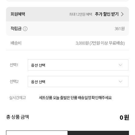
수영복
회원혜택
추가 할인 받기
최대 12만원 혜택
아우터
적립금
361원
스커트
배송비
3,000원 (7만원 이상 무료배송)
언더웨어/파자마
선택1
코디템
FIT ZOOM
선택2
실시간재고
세트상품 오늘 출발은 단품 배송일정 확인해주세요
0
원
총 상품 금액