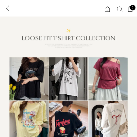
0
0
1초 회원가입
로그인
ENG
TW
콘텐츠
리뷰 & 혜택
플러스핏
회원혜택
입
JP
CATEGORY
COMMUNITY
도착보장⚡
ALL
인플루언서 pick!
익스클루시브
신상 5%
아우터
베스트
티셔츠
MADE
니트