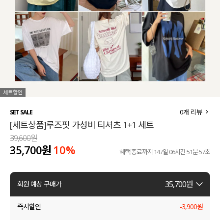
세트할인 ~30%
블라우스
하객룩
원피스
살안타템
팬츠
110사이즈
스커트
플러스핏
액티브웨어
0
개 리뷰
SET SALE
[세트상품]루즈핏 가성비 티셔츠 1+1 세트
티셔츠
언더웨어
39,600원
35,700원
10%
팬츠
ACC
혜택 종료까지
147일 06시간 51분 57초
셔츠
35,700
원
회원 예상 구매가
원피스
즉시할인
-
3,900
원
니트