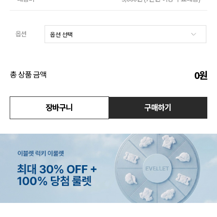
수영복
옵션
아우터
스커트
0
원
총 상품 금액
언더웨어/파자마
장바구니
구매하기
코디템
FIT ZOOM