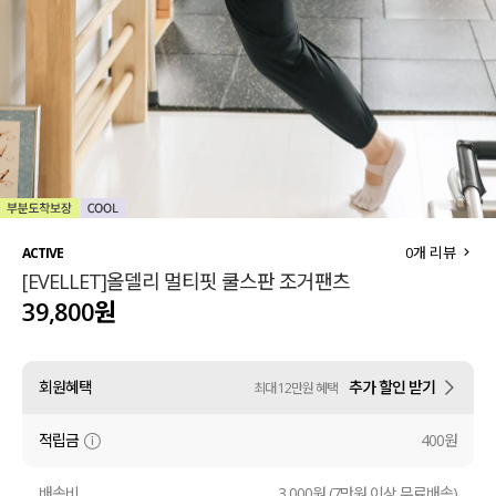
세트할인 ~30%
블라우스
하객룩
원피스
살안타템
팬츠
110사이즈
스커트
플러스핏
액티브웨어
0
개 리뷰
ACTIVE
[EVELLET]올델리 멀티핏 쿨스판 조거팬츠
티셔츠
언더웨어
39,800원
팬츠
ACC
회원혜택
추가 할인 받기
최대 12만원 혜택
셔츠
적립금
400원
원피스
니트
배송비
3,000원 (7만원 이상 무료배송)