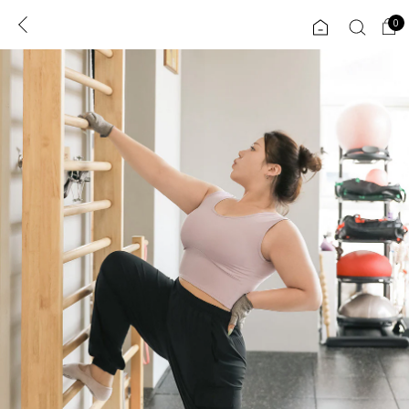
0
0
1초 회원가입
로그인
ENG
TW
콘텐츠
리뷰 & 혜택
플러스핏
회원혜택
입
JP
CATEGORY
COMMUNITY
도착보장⚡
ALL
인플루언서 pick!
익스클루시브
신상 5%
아우터
베스트
티셔츠
MADE
니트