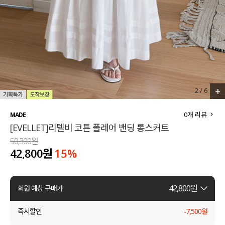
세트할인 ~30%
블라우스
하객룩
원피스
살안타템
팬츠
110사이즈
스커트
+
2
/
6
플러스핏
액티브웨어
0
개 리뷰
MADE
[EVELLET]리텔비 코튼 플레어 밴딩 롱스커트
티셔츠
언더웨어
50,300원
42,800원
15
%
팬츠
ACC
셔츠
42,800
원
회원 예상 구매가
원피스
즉시할인
-
7,500
원
니트