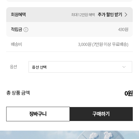
수영복
회원혜택
추가 할인 받기
최대 12만원 혜택
아우터
적립금
430원
스커트
배송비
3,000원 (7만원 이상 무료배송)
언더웨어/파자마
옵션
코디템
FIT ZOOM
0
원
총 상품 금액
장바구니
구매하기