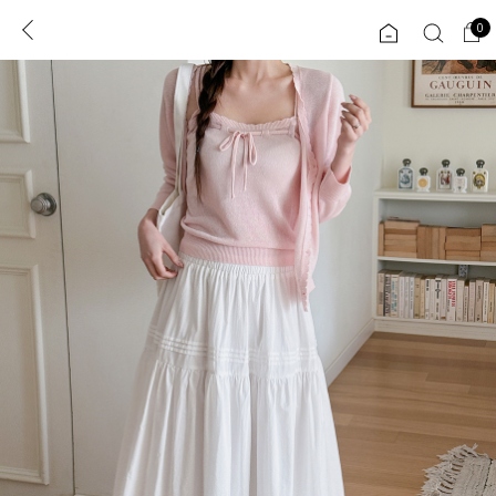
0
0
1초 회원가입
로그인
ENG
TW
콘텐츠
리뷰 & 혜택
플러스핏
회원혜택
입
JP
CATEGORY
COMMUNITY
도착보장⚡
ALL
인플루언서 pick!
익스클루시브
신상 5%
아우터
베스트
티셔츠
MADE
니트