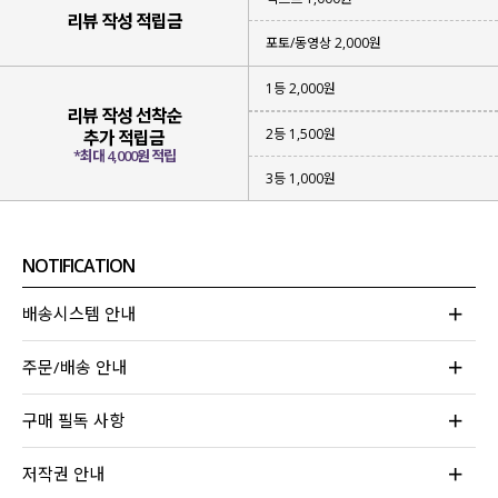
리뷰 작성 적립금
포토/동영상 2,000원
1등 2,000원
리뷰 작성 선착순
2등 1,500원
추가 적립금
*최대 4,000원 적립
3등 1,000원
#페미닌 무드 #플레어 핏
#편안한 착용감 #하체 군살 커버
탄탄하고 쾌적하게 입어지는 코튼 소재,
NOTIFICATION
오랜 시간 입어도 편안하며 전체 허리 밴딩,
롱한 기장감으로 하체 군살 커버까지-
배송시스템 안내
어느 것 하나 놓치지 않고 완성한
페미닌한 무드의 스커트를 제작했어요!
주문/배송 안내
구매 필독 사항
저작권 안내