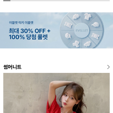
MADE
MADE
MADE
EXCLUSIVE
MADE
E.SELECT
MADE
EXCLUSIVE
MADE
E.SELECT
MADE
MADE
썸머니트
[EVELLET]커버핏 쿨메쉬 군
[CURVE]루이체 쿨 스판 리오
[EVELLET]로니헬 길이별 레
[EVELLET]오베루 쿨강연 스
[EVELLET]오브인 길이별 시
케뮤프 배색 ST 홀터넥 나시
[EVELLET]오베니 찰랑 맥시
일상팬츠 Vol.28 테인드 히든
[EVELL
클로티 시
[EVELL
[EVELL
살 보정 4.5부 밴딩팬츠
셀 와이드 부츠컷 데님팬츠
이온스판 끈 나시
판 슬랙스
스루 니트 가디건
스커트
밴딩 쿨스판 슬랙스
살 보정 
직 티셔츠
밴딩팬츠
5%
20%
26,800원
34,800원
56,100원
9,900원
10%
5%
20%
43,800원
18,900원
29,800원
19,800원
15%
32,800
22,800
19,800
14
59,000원
12,400원
19,800원
33,100원
24,700원
(28~38)
(30~38)
(66~110)
(28~38)
(66~110)
(66~99)
(28~38)
(30~37)
(28~38)
(77~110)
(66~110)
(28~42)