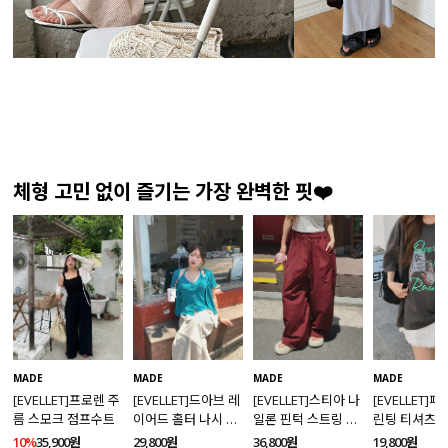
체형 고민 없이 즐기는 가장 완벽한 핏❤️
MADE
MADE
MADE
MADE
[EVELLET]프로렌 주
[EVELLET]드아브 레
[EVELLET]스티아 나
[EVELLET]
름 스모크 점프수트
이어드 홀터 나시 가
일론 핀턱 스트링 커
린팅 티셔츠
디건 티셔츠
브드 밴딩팬츠
10%
35,900원
29,800원
36,800원
19,800원