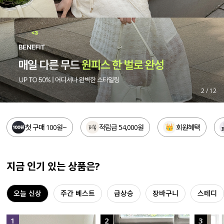
세트할인 ~30%
블라우스
하객룩
원피스
살안타템
팬츠
110사이즈
스커트
3
/
12
플러스핏
액티브웨어
첫 구매 100원~
적립금 54,000원
회원혜택
티셔츠
언더웨어
팬츠
ACC
지금 인기 있는 상품은?
셔츠
오늘 신상
주간 베스트
급상승
장바구니
스테디
원피스
니트