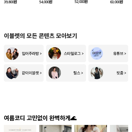
SET
52,000원
39,800원
54,000원
63,000원
이블렛의 모든 콘텐츠 모아보기
여름코디 고민없이 완벽하게🌊