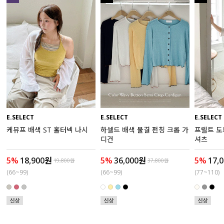
수영복
아우터
스커트
언더웨어/파자마
코디템
E.SELECT
E.SELECT
E.SELECT
케뮤프 배색 ST 홀터넥 나시
하셀드 배색 물결 펀칭 크롭 가
프렐트 도
FIT ZOOM
디건
셔츠
5%
18,900원
5%
36,000원
5%
17,
19,800원
37,800원
(66~99)
(66~99)
(77~110)