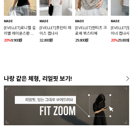
MADE
MADE
MADE
MADE
[EVELLET]로니헬 길
[EVELLET]프린티 레
[EVELLET]엔티즈 크
[EVELLET]
이별 레이온스판 끈
이스 캡나시
로셰 뷔스티에
이너 캡나시
나시
20%
9,900원
32,800원
29,800원
20%
29,800원
나랑 같은 체형, 리얼핏 보기!