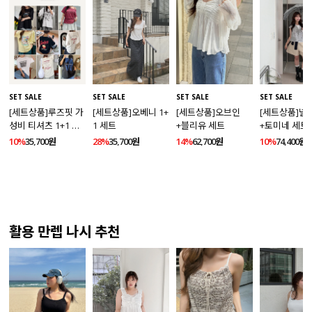
SET SALE
SET SALE
SET SALE
SET SALE
[세트상품]루즈핏 가
[세트상품]오베니 1+
[세트상품]오브인
[세트상품]넬
성비 티셔츠 1+1 세
1 세트
+블리유 세트
+토미네 세트
트
10%
35,700원
28%
35,700원
14%
62,700원
10%
74,400원
활용 만렙 나시 추천