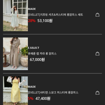
MADE
[EVELLET]치프링 셔츠&뷔스티에 롱원피스 세트
28%
53,100원
E.SELECT
큐페룬 랩 카라 롱 원피스
67,000원
MADE
[EVELLET]샤티엔 스모크 뷔스티에 롱원피스
5%
47,400원