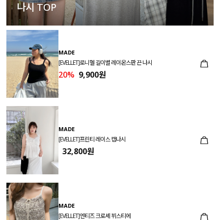
나시 TOP
MADE
[EVELLET]로니헬 길이별 레이온스판 끈 나시
20%
9,900원
MADE
[EVELLET]프린티 레이스 캡나시
32,800원
MADE
[EVELLET]엔티즈 크로셰 뷔스티에