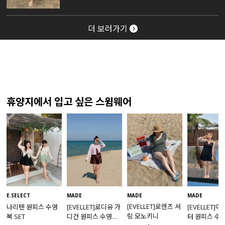
더 보러가기
휴양지에서 입고 싶은 스윔웨어
MADE
E.SELECT
MADE
MADE
[EVELLET]로렌즈 셔
나리텐 원피스 수영
[EVELLET]로디유 가
[EVELLET]
링 모노키니
복 SET
디건 원피스 수영복
터 원피스 수