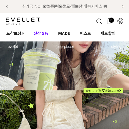
추가금 NO! 오늘주문 오늘도착 보장 배송서비스 🚚
럭키 이룰렛 최대 30% OFF + 100% 당첨
📢 8월 여름휴무 배송안내
0
1초 회원가입
로그인
0
ENG
도착보장⚡
신상 5%
MADE
베스트
세트할인
하
TW
콘텐츠
리뷰 & 혜택
플러스핏
회원혜택
입
JP
CATEGORY
COMMUNITY
도착보장⚡
ALL
인플루언서 pick!
익스클루시브
신상 5%
아우터
베스트
티셔츠
MADE
니트