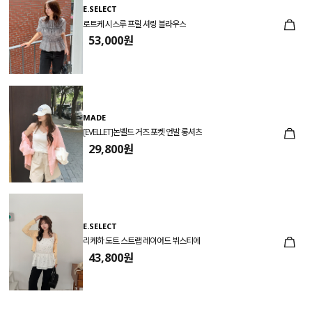
E.SELECT
로트케 시스루 프릴 셔링 블라우스
53,000원
MADE
[EVELLET]논벨드 거즈 포켓 언발 롱셔츠
29,800원
E.SELECT
리케하 도트 스트랩 레이어드 뷔스티에
43,800원