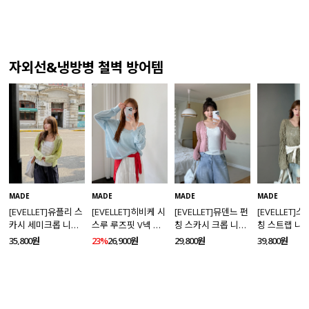
자외선&냉방병 철벽 방어템
MADE
MADE
MADE
MADE
[EVELLET]유플리 스
[EVELLET]히비케 시
[EVELLET]뮤덴느 펀
[EVELLET]
카시 세미크롭 니트
스루 루즈핏 V넥 니
칭 스카시 크롭 니트
칭 스트랩 니
가디건
트
가디건
35,800원
23%
26,900원
29,800원
39,800원