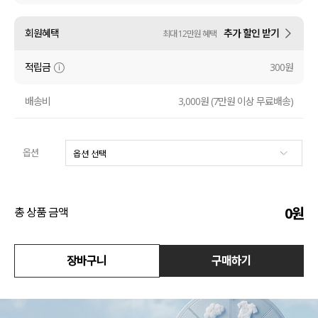
액티브
회원혜택
추가 할인 받기
최대 12만원 혜택
아우터
적립금
300원
스커트
배송비
3,000원 (7만원 이상 무료배송)
언더웨어/파자마
옵션
코디템
FIT ZOOM
0
원
총 상품 금액
장바구니
구매하기