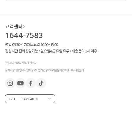
고객센터
1644-7583
평일 09:30~17:00 토요일 10:00~15:00
점심시간 전화상담가능 / 일요일&공휴일 휴무 / 배송문의 2시 이후
(주) 제이스타일 사업자 정보
공지사항
이용안내
사업자정보확인
개인정보처리방침
이용약관
도매/제휴문의
고객님들의 꾸준한 사랑 덕분에
새로운 컬러를 출시하게 되었어요!
EVELLET CAMPAIGN
기본에 많이 사랑해 주신
▶ 화사하고 여리한 파스텔 핑크
▶ 차분하고 세련된 네이비와 함께
새롭게 출시한