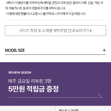
- 세탁시 이염방지를 위하여 단독세탁을 권장드리며, 밝은 컬러의 의류, 신발, 가방, 의
자, 자동차시트 등과의 마찰에 주의를 부탁드립니다.
- 이염에 대한 환불이나 교환 A/S 불가하오니 주의해 주시길 바랍니다.
사이즈 측정 및 소재별 세탁방법 안내 보러가기
MODEL SIZE
상품정보
사이즈
코디템
리뷰 (
0
)
문의 (10)
바쁜 아침에도 코디 고민 필요 없어
많은 사랑 받았던 드네프 레이어드 가디건의
반팔 ver.을 출시
했는데요.
티셔츠와 가디건이 붙어있는 일체형 디자인
으로
하나만 걸쳐줘도 완성도 높은 스타일링이 가능하고
다양한 하의와 매치해도 찰떡같이 잘 어울려
텍스트 1,000원