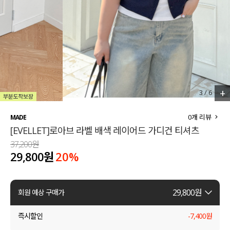
세트할인 ~30%
블라우스
하객룩
원피스
살안타템
팬츠
110사이즈
스커트
+
3
/
6
플러스핏
액티브웨어
0
개 리뷰
MADE
[EVELLET]로아브 라벨 배색 레이어드 가디건 티셔츠
티셔츠
언더웨어
37,200원
29,800원
20
%
팬츠
ACC
셔츠
29,800
원
회원 예상 구매가
원피스
즉시할인
-
7,400
원
니트