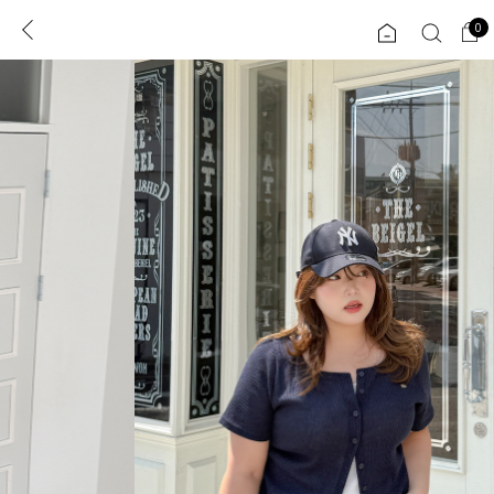
0
0
1초 회원가입
로그인
ENG
TW
콘텐츠
리뷰 & 혜택
플러스핏
회원혜택
입
JP
CATEGORY
COMMUNITY
도착보장⚡
ALL
인플루언서 pick!
익스클루시브
신상 5%
아우터
베스트
티셔츠
MADE
니트