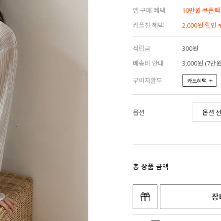
앱 구매 혜택
10만원 쿠폰팩
카플친 혜택
2,000원 할인
적립금
300원
배송비 안내
3,000원 (7
무이자할부
+
카드혜택
옵션
총 상품 금액
장