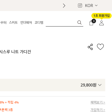
KOR
1초 회원가입
0
아우터
스커트
언더웨어
코디템
체보기
전체보기
전체보기
전체보기
로그인
가디건
롱
보정웨어
MADE
회원가입
자켓
데님
브라
신상
마이페이지
별 시스루 니트 가디건
퍼/집업
린넨
팬티
벨트
코트
미니/미디
인견
슈즈
패딩
팬츠 스커트
나시/속바지
백
파자마
쥬얼리
ETC
액세서리
29,800
원
세트
양말/스타킹
세트
% + 적립 4%
혜택보기 >
 쿠폰팩 3종
가입하기 >