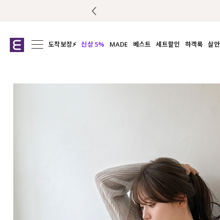
도착보장⚡
신상 5%
MADE
베스트
세트할인
하객룩
살안
전체보기
전체보기
전체보기
전
익스클루시브
코디세트
상의
캡나
아우터
1&1
하의
셔츠/블
티셔츠
여름코디추천
원피스
여
니트
슬랙
블라우스
원피스
팬츠
스커트
액티브웨어
언더웨어
ACC