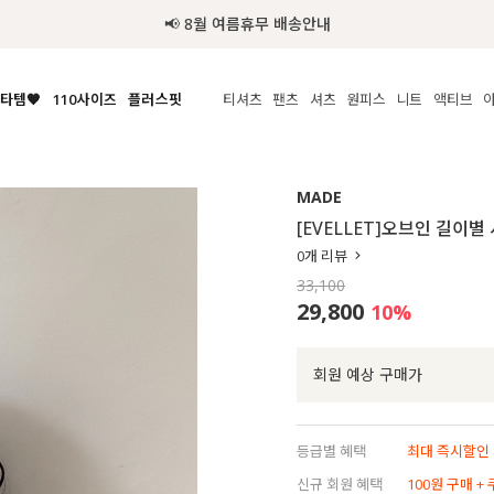
📢 8월 여름휴무 배송안내
타템🧡
110사이즈
플러스핏
티셔츠
팬츠
셔츠
원피스
니트
수영복
체보기
전체보기
전체보기
전체보기
전체보기
전체보기
전체보기
전체보기
전체보기
전
시/나시
MADE
아우터
티셔츠
쿨팬츠
신상
MADE
MADE
MADE
MADE
라우스/티셔츠
상의
상의
롱티셔츠
일상팬츠
셔츠
신상
썸머 니트
애슬레져
[EVELLET]오브인 길이
름니트
하의
하의
티블라우스
데님
뷔스티에
미니
가디건·집업
스윔웨어
점
0
개 리뷰
스/팬츠
원피스
원피스
맨투맨/후디
코튼
블라우스
미디/롱
니트웨어
ETC
33,100
원피스
액티브웨어
폴라
슬랙스
뷔스티에/레이어드
오버핏 니트
세트
29,800
10
%
ETC
민소매/나시
숏츠
하객룩
데일리 니트
크롭
트레이닝
페스티벌/바캉스
회원 예상 구매가
반팔
밴딩팬츠
셀프웨딩
긴팔
길이별
등급별 혜택
최대 즉시할인 8
38INCH~
신규 회원 혜택
100원 구매 +