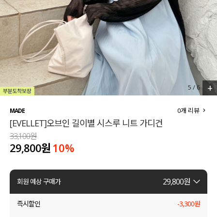
세트할인 ~30%
블라우스
하객룩
원피스
살안타템
팬츠
110사이즈
스커트
+
5
/
6
플러스핏
액티브웨어
0
개 리뷰
MADE
[EVELLET]오브인 길이별 시스루 니트 가디건
티셔츠
언더웨어
33,100원
29,800원
10
%
팬츠
ACC
셔츠
29,800
원
회원 예상 구매가
원피스
즉시할인
-
3,300
원
니트