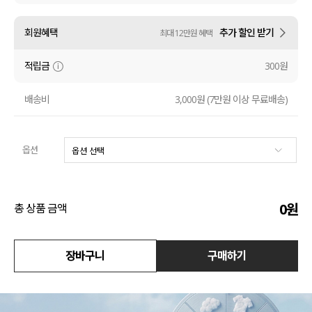
액티브
회원혜택
추가 할인 받기
최대 12만원 혜택
아우터
적립금
300원
스커트
배송비
3,000원 (7만원 이상 무료배송)
언더웨어/파자마
옵션
코디템
FIT ZOOM
0
원
총 상품 금액
장바구니
구매하기