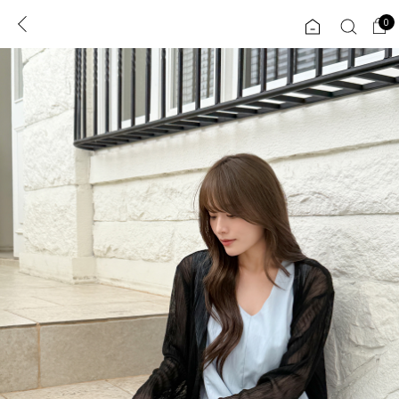
0
0
1초 회원가입
로그인
ENG
TW
콘텐츠
리뷰 & 혜택
플러스핏
회원혜택
입
JP
CATEGORY
COMMUNITY
도착보장⚡
ALL
인플루언서 pick!
익스클루시브
신상 5%
아우터
베스트
티셔츠
MADE
니트