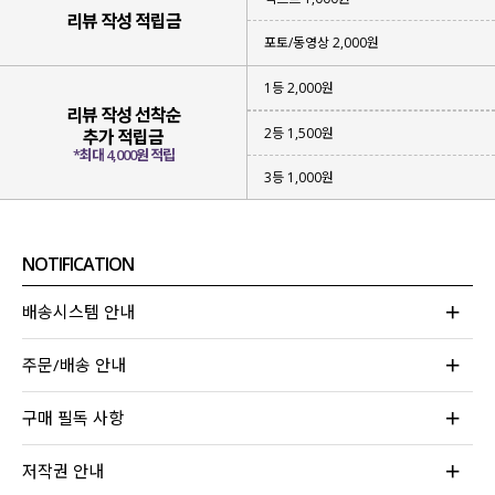
리뷰 작성 적립금
포토/동영상 2,000원
1등 2,000원
리뷰 작성 선착순
2등 1,500원
추가 적립금
*최대 4,000원 적립
3등 1,000원
NOTIFICATION
▪ 성글하면서
가벼운 짜임의 니트
아이템
▪
햇빛을 막아 줄 수 있고
부담 없이 입어지는 아이템
배송시스템 안내
▪
베이직한 컬러감
으로 다양한 스타일링 가능
주문/배송 안내
위에 하나라도 해당되는 아이템을 찾고 계신다면
이번 니트 가디건에 집중해 주세요!
구매 필독 사항
무더운 여름에도 부담 없어 걸쳐져
나도 모르게 손이 자주 가게 될 아이템이라
저작권 안내
눈여겨보시면 좋을 것 같아요!