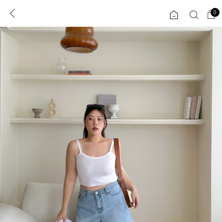
0
0
1초 회원가입
로그인
ENG
TW
콘텐츠
리뷰 & 혜택
플러스핏
회원혜택
입
JP
CATEGORY
COMMUNITY
도착보장⚡
ALL
인플루언서 pick!
익스클루시브
신상 5%
아우터
베스트
티셔츠
MADE
니트