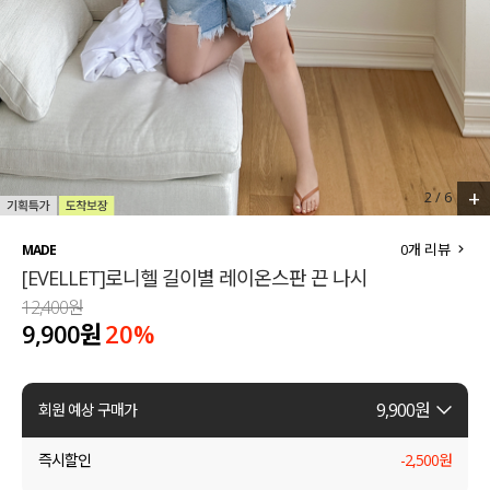
세트할인 ~30%
블라우스
하객룩
원피스
살안타템
팬츠
110사이즈
스커트
+
2
/
6
플러스핏
액티브웨어
0
개 리뷰
MADE
[EVELLET]로니헬 길이별 레이온스판 끈 나시
티셔츠
언더웨어
12,400원
9,900원
20
%
팬츠
ACC
셔츠
9,900
원
회원 예상 구매가
원피스
즉시할인
-
2,500
원
니트