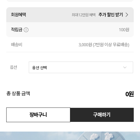
액티브
회원혜택
추가 할인 받기
최대 12만원 혜택
아우터
적립금
100원
스커트
배송비
3,000원 (7만원 이상 무료배송)
언더웨어/파자마
옵션
코디템
FIT ZOOM
0
원
총 상품 금액
장바구니
구매하기