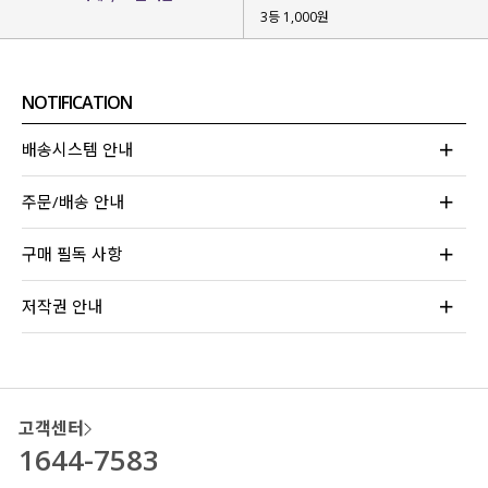
보낼 수 있게 해줄 팬츠
를 고민하던 끝에
3등 1,000원
제작하게 된 아이템인데요.
베이직한 디자인으로 부담 없으면서
길이별로 준비해 키작녀, 키 큰 녀분들 모두
NOTIFICATION
입어보실 수 있도록 했답니다!
배송시스템 안내
주문/배송 안내
구매 필독 사항
저작권 안내
고객센터
1644-7583