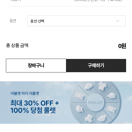
액티브
옵션
아우터
스커트
0
원
총 상품 금액
언더웨어/파자마
코디템
장바구니
구매하기
FIT ZOOM