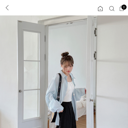
0
0
1초 회원가입
로그인
ENG
TW
콘텐츠
리뷰 & 혜택
플러스핏
회원혜택
입
JP
CATEGORY
COMMUNITY
도착보장⚡
ALL
인플루언서 pick!
익스클루시브
신상 5%
아우터
베스트
티셔츠
MADE
니트