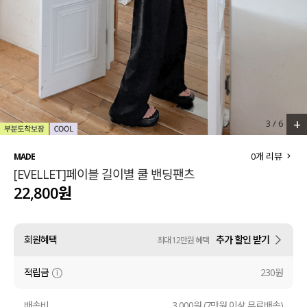
세트할인 ~30%
블라우스
하객룩
원피스
살안타템
팬츠
110사이즈
스커트
+
3
/
6
플러스핏
액티브웨어
0
개 리뷰
MADE
[EVELLET]페이블 길이별 쿨 밴딩팬츠
티셔츠
언더웨어
22,800원
팬츠
ACC
회원혜택
추가 할인 받기
최대 12만원 혜택
셔츠
적립금
230원
원피스
니트
배송비
3,000원 (7만원 이상 무료배송)