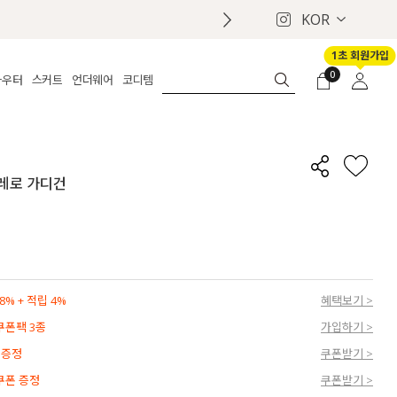
KOR
1초 회원가입
0
아우터
스커트
언더웨어
코디템
체보기
전체보기
전체보기
전체보기
로그인
가디건
롱
보정웨어
MADE
회원가입
자켓
데님
브라
신상
마이페이지
볼레로 가디건
퍼/집업
린넨
팬티
벨트
코트
미니/미디
인견
슈즈
패딩
팬츠 스커트
나시/속바지
백
파자마
쥬얼리
ETC
액세서리
% + 적립 4%
혜택보기 >
세트
양말/스타킹
 쿠폰팩 3종
가입하기 >
세트
 증정
쿠폰받기 >
 쿠폰 증정
쿠폰받기 >