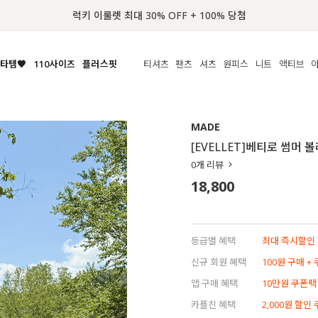
럭키 이룰렛 최대 30% OFF + 100% 당첨
타템🧡
110사이즈
플러스핏
티셔츠
팬츠
셔츠
원피스
니트
수영복
체보기
전체보기
전체보기
전체보기
전체보기
전체보기
전체보기
전체보기
전체보기
전
시/나시
MADE
아우터
티셔츠
쿨팬츠
신상
MADE
MADE
MADE
MADE
라우스/티셔츠
상의
상의
롱티셔츠
일상팬츠
셔츠
신상
썸머 니트
애슬레져
[EVELLET]베티로 썸머 
름니트
하의
하의
티블라우스
데님
뷔스티에
미니
가디건·집업
스윔웨어
점
0
개 리뷰
스/팬츠
원피스
원피스
맨투맨/후디
코튼
블라우스
미디/롱
니트웨어
ETC
18,800
원피스
액티브웨어
폴라
슬랙스
뷔스티에/레이어드
오버핏 니트
세트
ETC
민소매/나시
숏츠
하객룩
데일리 니트
크롭
트레이닝
페스티벌/바캉스
등급별 혜택
최대 즉시할인 8
반팔
밴딩팬츠
셀프웨딩
신규 회원 혜택
100원 구매 +
긴팔
길이별
앱 구매 혜택
10만원 쿠폰팩
38INCH~
카플친 혜택
2,000원 할인