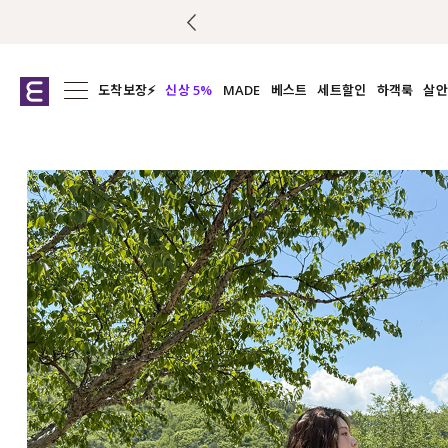
도착보장⚡
신상 5%
MADE
베스트
세트할인
하객룩
살안
전체보기
전체보기
전체보기
전
익스클루시브
코디세트
상의
캡나
아우터
1&1
하의
셔츠/블
티셔츠
여름코디추천
원피스
여
니트
슬랙
블라우스
원피스
팬츠
스커트
액티브웨어
언더웨어
ACC