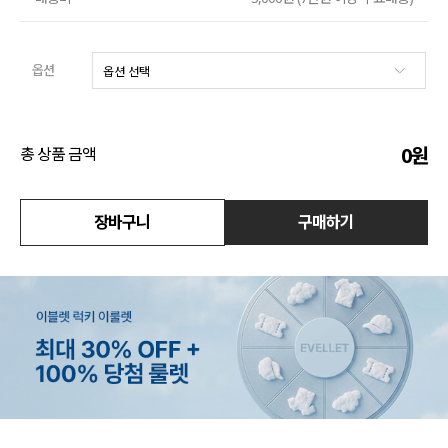
수영복
옵션
아우터
스커트
0
원
총 상품 금액
언더웨어/파자마
장바구니
구매하기
코디템
FIT ZOOM