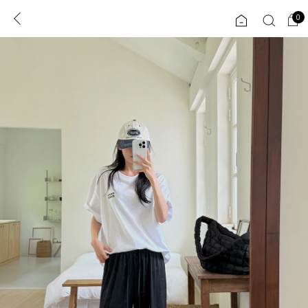
0
0
1초 회원가입
로그인
ENG
TW
콘텐츠
리뷰 & 혜택
플러스핏
회원혜택
입
JP
CATEGORY
COMMUNITY
도착보장⚡
ALL
인플루언서 pick!
익스클루시브
신상 5%
아우터
베스트
티셔츠
MADE
니트