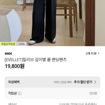
세트할인 ~30%
블라우스
하객룩
원피스
살안타템
팬츠
110사이즈
스커트
플러스핏
액티브웨어
0
개 리뷰
MADE
[EVELLET]릴리브 길이별 쿨 밴딩팬츠
티셔츠
언더웨어
19,800원
팬츠
ACC
회원혜택
추가 할인 받기
최대 12만원 혜택
셔츠
적립금
200원
원피스
니트
배송비
3,000원 (7만원 이상 무료배송)