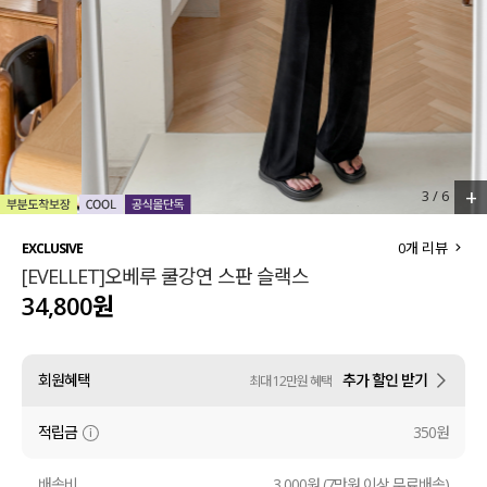
세트할인 ~30%
블라우스
하객룩
원피스
살안타템
팬츠
110사이즈
스커트
+
3
/
6
플러스핏
액티브웨어
0
개 리뷰
EXCLUSIVE
[EVELLET]오베루 쿨강연 스판 슬랙스
티셔츠
언더웨어
34,800원
팬츠
ACC
회원혜택
추가 할인 받기
최대 12만원 혜택
셔츠
적립금
350원
원피스
니트
배송비
3,000원 (7만원 이상 무료배송)