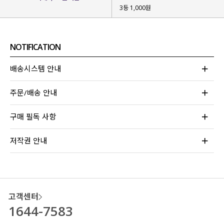
3등 1,000원
NOTIFICATION
배송시스템 안내
주문/배송 안내
구매 필독 사항
저작권 안내
여름에도 시원하게 입을 수 있는 슬랙스를
고민하던 끝에 제작하게 된 아이템인데요.
많은 고객님들의 후기가 말해주는
시원한 소재감과 편안한 착용까지
느끼실 수 있는
아이템이라 자신 있게 소개해 드려요-!
고객센터
1644-7583