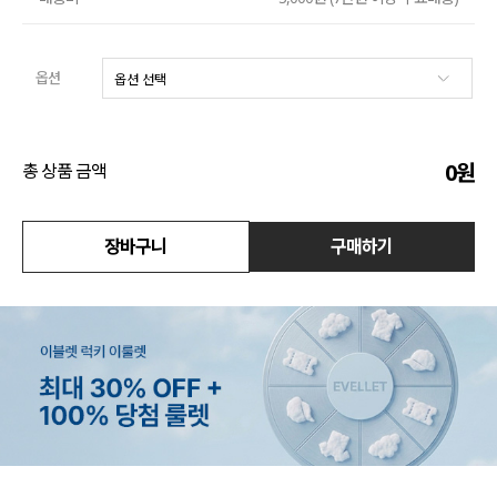
수영복
옵션
아우터
스커트
0
원
총 상품 금액
언더웨어/파자마
코디템
장바구니
구매하기
FIT ZOOM