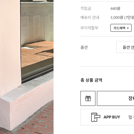
적립금
440원
배송비 안내
3,000원 (7
무이자할부
+
카드혜택
옵션
총 상품 금액
장