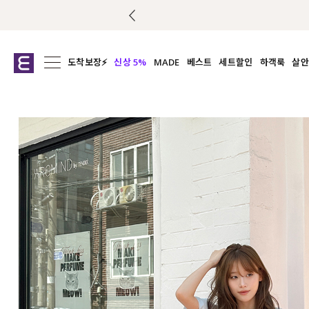
도착보장⚡
신상 5%
MADE
베스트
세트할인
하객룩
살안
전체보기
전체보기
전체보기
전
익스클루시브
코디세트
상의
캡나
아우터
1&1
하의
셔츠/블
티셔츠
여름코디추천
원피스
여
니트
슬랙
블라우스
원피스
팬츠
스커트
액티브웨어
언더웨어
ACC