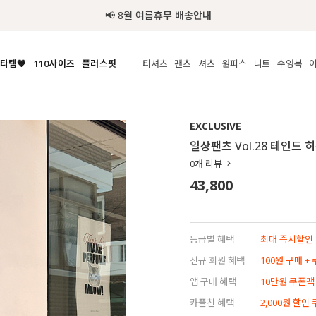
추가금 NO! 오늘주문 오늘도착 보장 배송서비스 🚚
타템🧡
110사이즈
플러스핏
티셔츠
팬츠
셔츠
원피스
니트
수영복
체보기
전체보기
전체보기
전체보기
전체보기
전체보기
전체보기
전체보기
전체보기
전
시/나시
MADE
아우터
티셔츠
쿨팬츠
신상
MADE
MADE
MADE
EXCLUSIVE
라우스/티셔츠
상의
상의
롱티셔츠
일상팬츠
셔츠
신상
썸머 니트
애슬레져
일상팬츠 Vol.28 테인드
름니트
하의
하의
티블라우스
데님
뷔스티에
미니
가디건·집업
스윔웨어
점
0
개 리뷰
스/팬츠
원피스
원피스
맨투맨/후디
코튼
블라우스
미디/롱
니트웨어
ETC
43,800
원피스
액티브웨어
폴라
슬랙스
뷔스티에/레이어드
오버핏 니트
세트
ETC
민소매/나시
숏츠
하객룩
데일리 니트
크롭
트레이닝
페스티벌/바캉스
등급별 혜택
최대 즉시할인 8
반팔
밴딩팬츠
셀프웨딩
신규 회원 혜택
100원 구매 +
긴팔
길이별
앱 구매 혜택
10만원 쿠폰팩
38INCH~
카플친 혜택
2,000원 할인