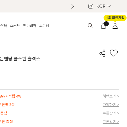
KOR
1초 회원가입
0
아우터
스커트
언더웨어
코디템
체보기
전체보기
전체보기
전체보기
로그인
가디건
롱
보정웨어
MADE
회원가입
자켓
데님
브라
신상
마이페이지
 히든밴딩 쿨스판 슬랙스
퍼/집업
린넨
팬티
벨트
코트
미니/미디
인견
슈즈
패딩
팬츠 스커트
나시/속바지
백
파자마
쥬얼리
ETC
액세서리
% + 적립 4%
혜택보기 >
세트
양말/스타킹
 쿠폰팩 3종
가입하기 >
세트
 증정
쿠폰받기 >
 쿠폰 증정
쿠폰받기 >