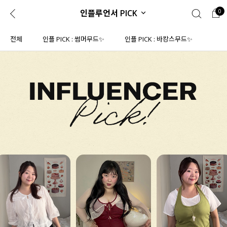
인플루언서 PICK
0
0
1초 회원가입
로그인
전체
인플 PICK : 썸머무드✨
인플 PICK : 바캉스무드✨
ENG
TW
콘텐츠
리뷰 & 혜택
플러스핏
회원혜택
입
JP
CATEGORY
COMMUNITY
도착보장⚡
ALL
인플루언서 pick!
익스클루시브
신상 5%
아우터
베스트
티셔츠
MADE
니트