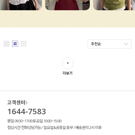
세트할인 ~30%
블라우스
하객룩
원피스
살안타템
팬츠
추천순
110사이즈
스커트
플러스핏
액티브웨어
더보기
티셔츠
언더웨어
팬츠
ACC
고객센터
셔츠
1644-7583
원피스
평일 09:30~17:00 토요일 10:00~15:00
점심시간 전화상담가능 / 일요일&공휴일 휴무 / 배송문의 2시 이후
니트