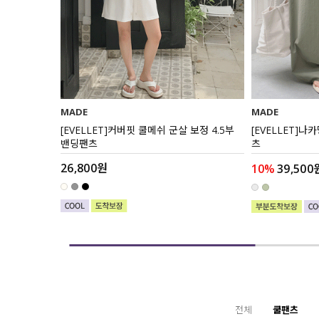
MADE
MADE
 와이드 데님
[EVELLET]커버핏 쿨메쉬 군살 보정 4.5부
[EVELLET]
밴딩팬츠
츠
26,800원
10%
39,500
전체
쿨팬츠