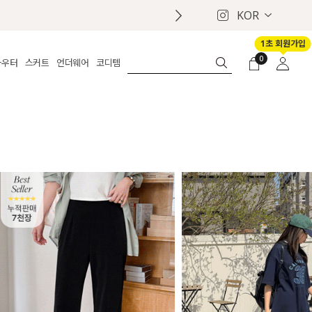
KOR
1초 회원가입
0
아우터
스커트
언더웨어
코디템
체보기
전체보기
전체보기
전체보기
로그인
가디건
롱
보정웨어
MADE
회원가입
자켓
데님
브라
신상
마이페이지
퍼/집업
린넨
팬티
벨트
코트
미니/미디
인견
슈즈
패딩
팬츠 스커트
나시/속바지
백
파자마
쥬얼리
ETC
액세서리
세트
양말/스타킹
세트