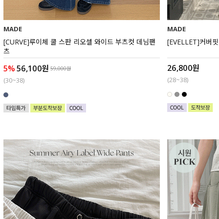
MADE
MADE
[CURVE]루이체 쿨 스판 리오셀 와이드 부츠컷 데님팬
[EVELLET]커버
츠
26,800원
5%
56,100원
59,000원
(28~38)
(30~38)