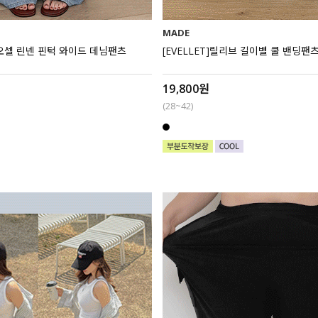
MADE
오셀 린넨 핀턱 와이드 데님팬츠
[EVELLET]릴리브 길이별 쿨 밴딩팬
19,800원
(28~42)