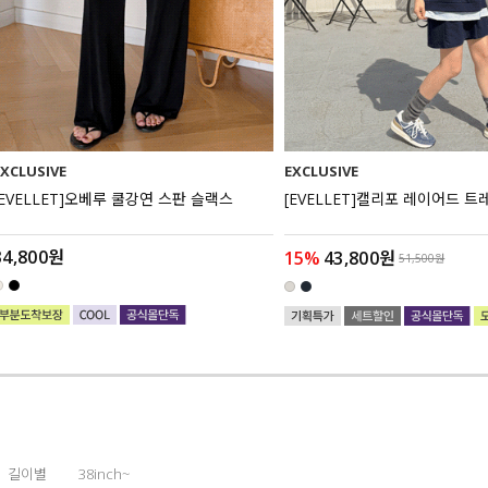
EXCLUSIVE
EXCLUSIVE
[EVELLET]오베루 쿨강연 스판 슬랙스
[EVELLET]캘리포 레이어드 트
34,800원
15%
43,800원
51,500원
길이별
38inch~