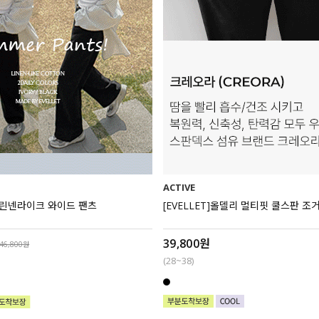
ACTIVE
 린넨라이크 와이드 팬츠
[EVELLET]올델리 멀티핏 쿨스판 조
39,800원
46,800원
(28~38)