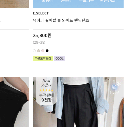
E.SELECT
츠
뮤에파 길이별 쿨 와이드 밴딩팬츠
25,800원
(28~38)