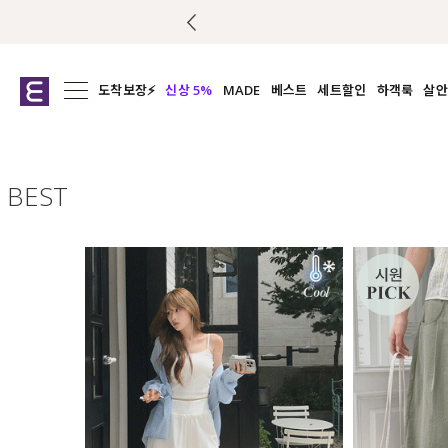
도착보장⚡
신상 5%
MADE
베스트
세트할인
하객룩
살안
전체보기
전체보기
전체보기
전
익스클루시브
코디세트
상의
캡나
아우터
1&1
하의
셔츠/블
BEST
티셔츠
여름코디추천
원피스
여
니트
슬랙
블라우스
원피스
팬츠
스커트
액티브웨어
언더웨어
ACC