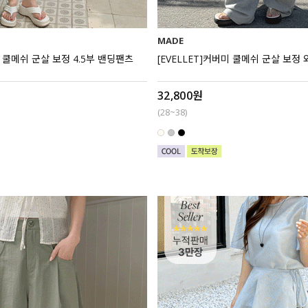
MADE
핏 쿨메쉬 군살 보정 4.5부 밴딩팬츠
[EVELLET]커버미 쿨메쉬 군살 보정
32,800원
(28~38)