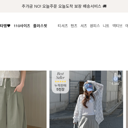
첫구매 한정 인기상품 100원~
타템🧡
110사이즈
플러스핏
티셔츠
팬츠
셔츠
원피스
니트
액티브
체보기
전체보기
전체보기
전체보기
전체보기
전체보기
전체보기
전체보기
전체보기
전
시/나시
MADE
아우터
티셔츠
쿨팬츠
신상
MADE
MADE
MADE
라우스/티셔츠
상의
상의
롱티셔츠
일상팬츠
셔츠
신상
썸머 니트
애슬레져
름니트
하의
하의
티블라우스
데님
뷔스티에
미니
가디건·집업
스윔웨어
점
스/팬츠
원피스
원피스
맨투맨/후디
코튼
블라우스
미디/롱
니트웨어
ETC
원피스
액티브웨어
폴라
슬랙스
뷔스티에/레이어드
오버핏 니트
세트
ETC
민소매/나시
숏츠
하객룩
데일리 니트
크롭
트레이닝
페스티벌/바캉스
반팔
밴딩팬츠
셀프웨딩
긴팔
길이별
38INCH~