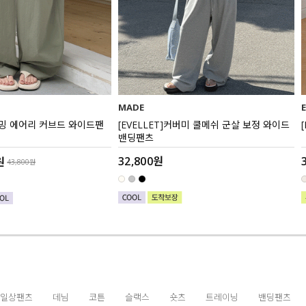
MADE
나카밍 에어리 커브드 와이드팬
[EVELLET]커버미 쿨메쉬 군살 보정 와이드
밴딩팬츠
32,800원
원
43,800원
일상팬츠
데님
코튼
슬랙스
숏츠
트레이닝
밴딩팬츠