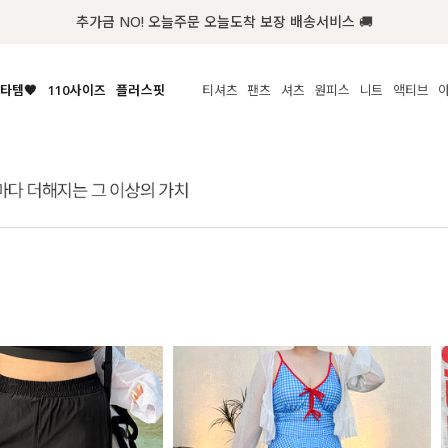
첫구매 한정 인기상품 100원~
타템🧡
110사이즈
플러스핏
티셔츠
팬츠
셔츠
원피스
니트
액티브
체보기
전체보기
전체보기
전체보기
전체보기
전체보기
전체보기
전체보기
전체보기
전
시/나시
MADE
아우터
티셔츠
쿨팬츠
신상
MADE
MADE
MADE
라우스/티셔츠
상의
상의
롱티셔츠
일상팬츠
셔츠
신상
썸머 니트
애슬레져
름니트
하의
하의
티블라우스
데님
뷔스티에
미니
가디건·집업
스윔웨어
점
스/팬츠
원피스
원피스
맨투맨/후디
코튼
블라우스
미디/롱
니트웨어
ETC
원피스
액티브웨어
폴라
슬랙스
뷔스티에/레이어드
오버핏 니트
세트
ETC
민소매/나시
숏츠
하객룩
데일리 니트
크롭
트레이닝
페스티벌/바캉스
반팔
밴딩팬츠
셀프웨딩
긴팔
길이별
38INCH~