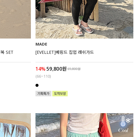
MADE
복 SET
[EVELLET]베링드 집업 래쉬가드
14%
59,800원
69,800원
(66~110)