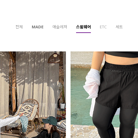
전체
MADE
애슬레져
스윔웨어
ETC
세트