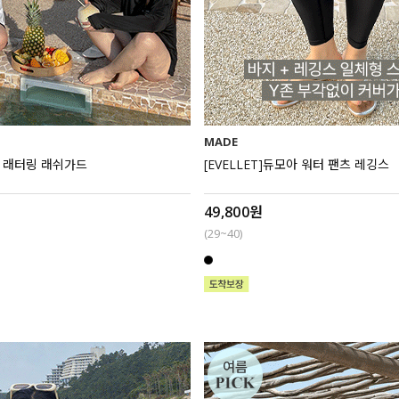
MADE
인느 래터링 래쉬가드
[EVELLET]듀모아 워터 팬츠 레깅스
49,800원
(29~40)