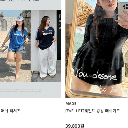
MADE
므 매쉬 티셔츠
[EVELLET]웨일트 캉캉 래쉬가드
39,800원