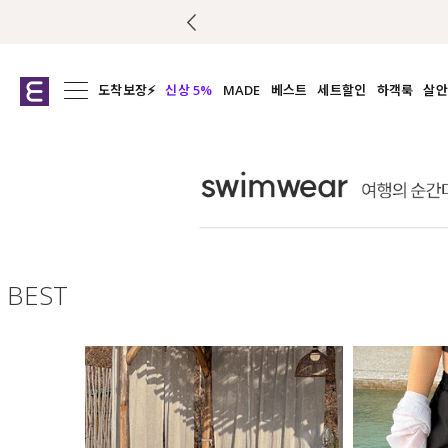
도착보장⚡
신상 5%
MADE
베스트
세트할인
하객룩
살안
전체보기
전체보기
전체보기
전
익스클루시브
코디세트
상의
캡나
아우터
1&1
하의
셔츠/블
티셔츠
여름코디추천
원피스
여
니트
슬랙
블라우스
BEST
원피스
팬츠
스커트
액티브웨어
언더웨어
ACC