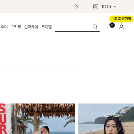
KOR
1초 회원가입
0
아우터
스커트
언더웨어
코디템
체보기
전체보기
전체보기
전체보기
로그인
가디건
롱
보정웨어
MADE
회원가입
자켓
데님
브라
신상
마이페이지
퍼/집업
린넨
팬티
벨트
코트
미니/미디
인견
슈즈
패딩
팬츠 스커트
나시/속바지
백
파자마
쥬얼리
ETC
액세서리
세트
양말/스타킹
세트