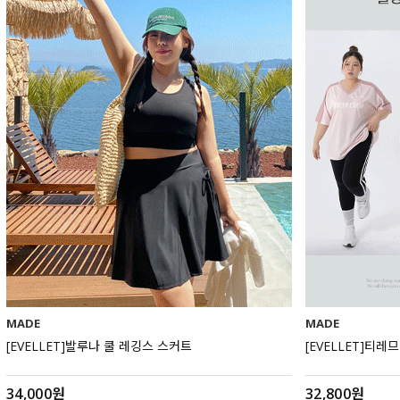
MADE
MADE
[EVELLET]발루나 쿨 레깅스 스커트
[EVELLET]티레
34,000원
32,800원